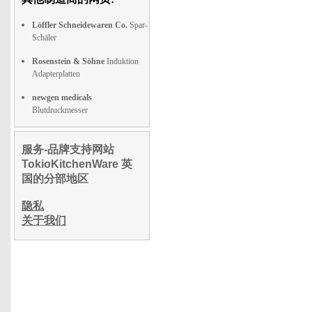
Löffler Schneidewaren Co.
Spar-
Schäler
Rosenstein & Söhne
Induktion
Adapterplatten
newgen medicals
Blutdruckmesser
服务-品牌支持网站
TokioKitchenWare 英
国的分部地区
隐私
关于我们