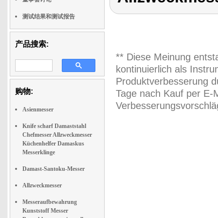
测试结果和测试报告
产品搜索:
** Diese Meinung entst
kontinuierlich als Inst
Produktverbesserung du
购物:
Tage nach Kauf per E-M
Verbesserungsvorschläg
Asienmesser
Knife scharf Damaststahl
Chefmesser Allzweckmesser
Küchenhelfer Damaskus
Messerklinge
Damast-Santoku-Messer
Allzweckmesser
Messeraufbewahrung
Kunststoff Messer