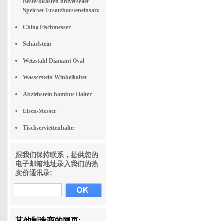
Besteckkasten universeller
Speicher Ersatzborsteneinsatz
China Fischmesser
Schärfstein
Wetzstahl Diamant Oval
Wasserstein Winkelhalter
Abziehstein bambus Halter
Eisen-Messer
Tischserviettenhalter
跟我们保持联系，提供您的
电子邮箱地址录入我们的热
卖价通讯录:
其他制造商的网页: