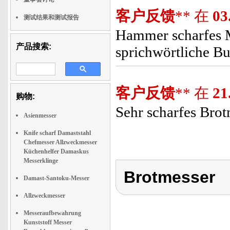
客户反馈
** 在
03
测试结果和测试报告
Hammer scharfes M
产品搜索:
sprichwörtliche But
客户反馈
** 在
21
购物:
Sehr scharfes Brot
Asienmesser
Knife scharf Damaststahl
Chefmesser Allzweckmesser
Küchenhelfer Damaskus
Messerklinge
Brotmesser
Damast-Santoku-Messer
Allzweckmesser
Messeraufbewahrung
Kunststoff Messer