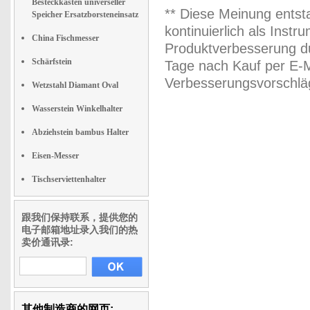
Besteckkasten universeller
** Diese Meinung entst
Speicher Ersatzborsteneinsatz
kontinuierlich als Inst
China Fischmesser
Produktverbesserung du
Schärfstein
Tage nach Kauf per E-M
Verbesserungsvorschläg
Wetzstahl Diamant Oval
Wasserstein Winkelhalter
Abziehstein bambus Halter
Eisen-Messer
Tischserviettenhalter
跟我们保持联系，提供您的
电子邮箱地址录入我们的热
卖价通讯录:
其他制造商的网页: