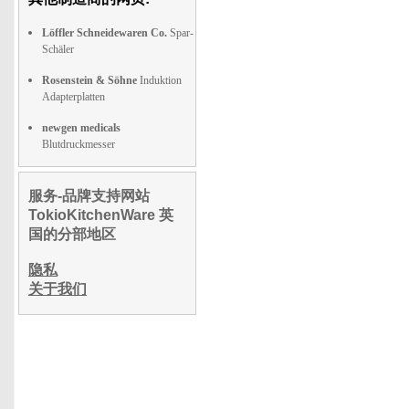
Löffler Schneidewaren Co.
Spar-
Schäler
Rosenstein & Söhne
Induktion
Adapterplatten
newgen medicals
Blutdruckmesser
服务-品牌支持网站
TokioKitchenWare 英
国的分部地区
隐私
关于我们