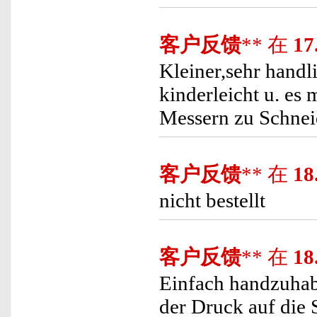
客户反馈
** 在
17
Kleiner,sehr handl
kinderleicht u. es
Messern zu Schnei
客户反馈
** 在
18
nicht bestellt
客户反馈
** 在
18
Einfach handzuhabe
der Druck auf die S