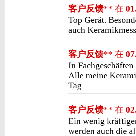
客户反馈
** 在
01
Top Gerät. Besond
auch Keramikmesser
客户反馈
** 在
07
In Fachgeschäften 
Alle meine Kerami
Tag
客户反馈
** 在
02
Ein wenig kräftige
werden auch die al