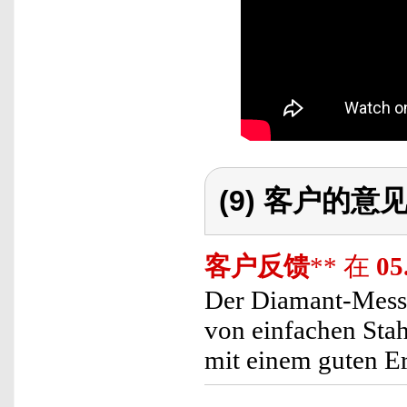
(9) 客户的意
客户反馈
** 在
05
Der Diamant-Messe
von einfachen Sta
mit einem guten Er