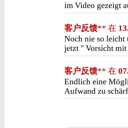
im Video gezeigt a
客户反馈
** 在
13
Noch nie so leicht
jetzt " Vorsicht mit
客户反馈
** 在
07
Endlich eine Mögl
Aufwand zu schär