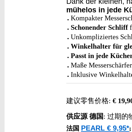
Dank der kleinen, 
mühelos in jede K
Kompakter Messersch
Schonender Schliff
f
Unkompliziertes Schl
Winkelhalter für
gl
Passt in jede Küche
Maße Messerschärfer:
Inklusive Winkelhalt
建议零售价格:
€ 19,9
供应源
德国
: 过期的
PEARL € 9,95*
法国