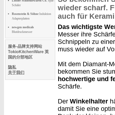
Löffler Schneidewaren Co.
Spar-
Schäler
wieder scharf.
F
Rosenstein & Söhne
Induktion
auch für Kerami
Adapterplatten
Das wichtigste We
newgen medicals
Blutdruckmesser
Messer ihre Schärfe
Schnippeln zu eine
服务-品牌支持网站
muss wieder auf Vo
TokioKitchenWare 英
国的分部地区
Mit dem Diamant-Me
隐私
bekommen Sie stump
关于我们
hochwertige und f
Schärfe.
Der
Winkelhalter
hä
damit Sie eine opti