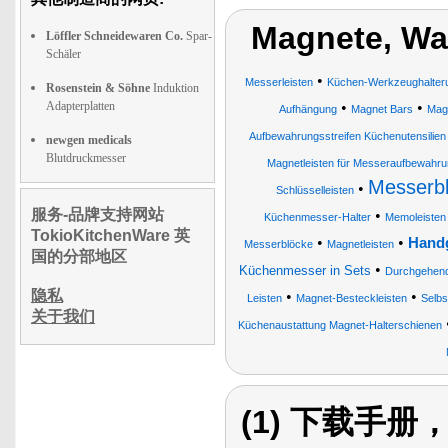
Magnete, Wa
Löffler Schneidewaren Co.
Spar-
Schäler
•
Messerleisten
Küchen-Werkzeughalter
Rosenstein & Söhne
Induktion
Adapterplatten
•
•
Aufhängung
Magnet Bars
Magn
Aufbewahrungsstreifen Küchenutensilien 
newgen medicals
Blutdruckmesser
Magnetleisten für Messeraufbewahr
Messerbl
•
Schlüsselleisten
服务-品牌支持网站
•
Küchenmesser-Halter
Memoleisten
TokioKitchenWare 英
•
•
Handg
Messerblöcke
Magnetleisten
国的分部地区
•
Küchenmesser in Sets
Durchgehend
隐私
•
•
Leisten
Magnet-Besteckleisten
Selbs
关于我们
Küchenaustattung Magnet-Halterschienen
(1) 下载手