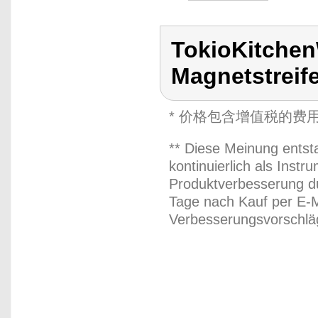
TokioKitchen
Magnetstreif
* 价格包含增值税的费
** Diese Meinung entst
kontinuierlich als Inst
Produktverbesserung du
Tage nach Kauf per E-M
Verbesserungsvorschläg