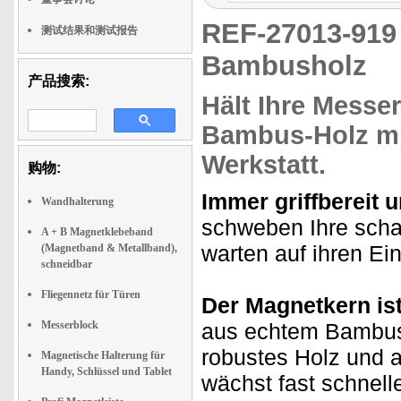
REF-27013-91
测试结果和测试报告
Bambusholz
产品搜索:
Hält Ihre Messe
Bambus-Holz
m
Werkstatt.
购物:
Immer griffbereit 
Wandhalterung
schweben Ihre schar
A + B Magnetklebeband
warten auf ihren Ein
(Magnetband & Metallband),
schneidbar
Fliegennetz für Türen
Der Magnetkern is
Messerblock
aus echtem Bambush
robustes Holz und
Magnetische Halterung für
Handy, Schlüssel und Tablet
wächst fast schnell