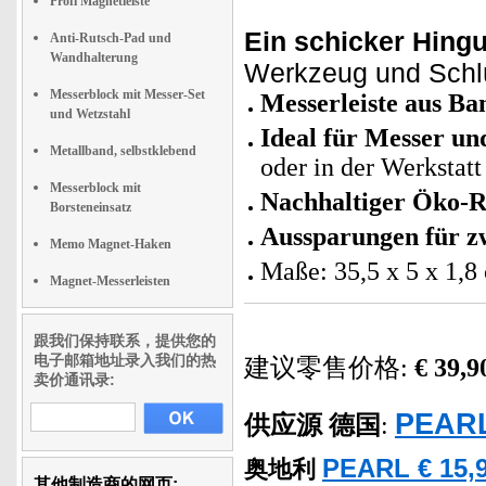
Profi Magnetleiste
Ein schicker Hing
Anti-Rutsch-Pad und
Wandhalterung
Werkzeug und Schlüs
Messerblock mit Messer-Set
Messerleiste aus B
und Wetzstahl
Ideal für Messer un
Metallband, selbstklebend
oder in der Werkstatt
Messerblock mit
Nachhaltiger Öko-R
Borsteneinsatz
Aussparungen für z
Memo Magnet-Haken
Maße: 35,5 x 5 x 1,8
Magnet-Messerleisten
跟我们保持联系，提供您的
电子邮箱地址录入我们的热
建议零售价格:
€ 39,9
卖价通讯录:
PEARL
供应源
德国
:
PEARL € 15,9
奥地利
其他制造商的网页: