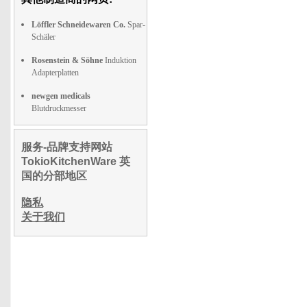
Löffler Schneidewaren Co.
Spar-
Schäler
Rosenstein & Söhne
Induktion
Adapterplatten
newgen medicals
Blutdruckmesser
服务-品牌支持网站
TokioKitchenWare 英
国的分部地区
隐私
关于我们