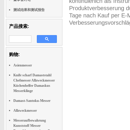
kontinuierlich als Inst
Produktverbesserung du
测试结果和测试报告
Tage nach Kauf per E-M
Verbesserungsvorschläg
产品搜索:
购物:
Asienmesser
Knife scharf Damaststahl
Chefmesser Allzweckmesser
Küchenhelfer Damaskus
Messerklinge
Damast-Santoku-Messer
Allzweckmesser
Messeraufbewahrung
Kunststoff Messer