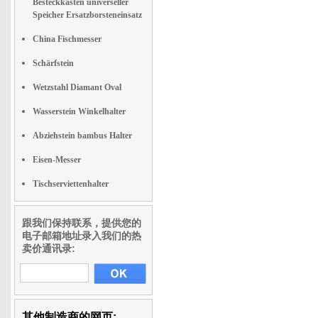
Besteckkasten universeller
Speicher Ersatzborsteneinsatz
China Fischmesser
Schärfstein
Wetzstahl Diamant Oval
Wasserstein Winkelhalter
Abziehstein bambus Halter
Eisen-Messer
Tischserviettenhalter
跟我们保持联系，提供您的
电子邮箱地址录入我们的热
卖价通讯录:
其他制造商的网页: