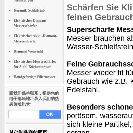
Stahlklingen
Schärfen Sie Kl
Keramik-Schleifstab
feinen Gebrauch
Elektrischer Diamant-
Messerschärfer
Superscharfe Mess
Elektrischer Akku-Diamant-
Messer brauchen ab
Messerschärfer
Wasser-Schleifstei
Diamant Wetzstahl
Elektrischer Messerschärfer
Feine Gebrauchssc
für Stahl-Küchenmesser
Messer wieder fit fü
Handgefertigte Filiermesser
Gebrauch wie z.B. 
Edelstahl.
跟我们保持联系，提供您的
电子邮箱地址录入我们的热
卖价通讯录:
Besonders schone
porösem, wasserauf
sich kleine Partikel
sorgen.
其他制造商的网页: