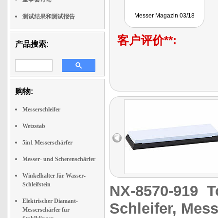
Messer Magazin 03/18
测试结果和测试报告
客户评价**:
产品搜索:
购物:
Messerschleifer
Wetzstab
5in1 Messerschärfer
Messer- und Scherenschärfer
Winkelhalter für Wasser-
Schleifstein
NX-8570-919
T
Elektrischer Diamant-
Schleifer, Mess
Messerschärfer für