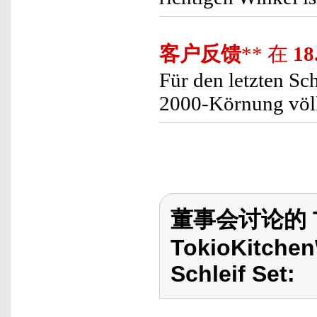
客户反馈
** 在
18
Für den letzten Sc
2000-Körnung völl
董事会讨论的 To
TokioKitchen
Schleif Set: