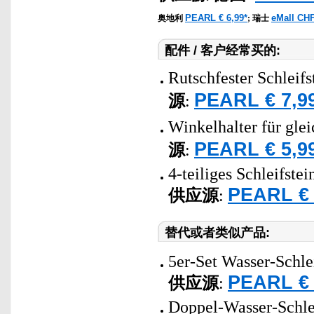
PEARL € 6,99*
eMall CHF
奥地利
;
瑞士
配件 / 客户经常买的:
Rutschfester Schleifs
PEARL € 7,9
源
:
Winkelhalter für gle
PEARL € 5,9
源
:
4-teiliges Schleifste
PEARL € 
供应源
:
替代或者类似产品:
5er-Set Wasser-Schlei
PEARL € 
供应源
:
Doppel-Wasser-Schlei