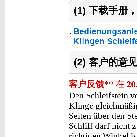
(1) 下载手
Bedienungsanle
Klingen Schleife
(2) 客户的意
客户反馈
** 在
20
Den Schleifstein v
Klinge gleichmäßi
Seiten über den St
Schliff darf nicht 
richtigen Winkel is