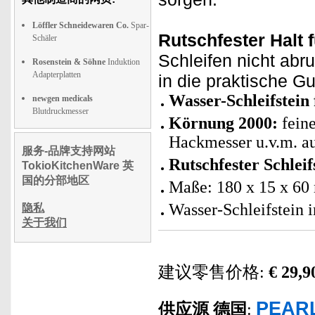
Löffler Schneidewaren Co.
Spar-
Rutschfester Halt f
Schäler
Schleifen nicht abru
Rosenstein & Söhne
Induktion
Adapterplatten
in die praktische G
Wasser-Schleifstein
newgen medicals
Blutdruckmesser
Körnung 2000:
feine
Hackmesser u.v.m. au
服务-品牌支持网站
Rutschfester Schleif
TokioKitchenWare 英
国的分部地区
Maße: 180 x 15 x 60
Wasser-Schleifstein 
隐私
关于我们
建议零售价格:
€ 29,9
PEARL
供应源
德国
: