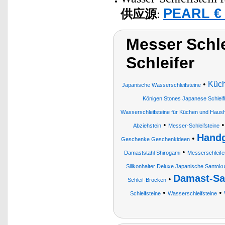
PEARL € 
供应源
:
Messer Schle
Schleifer
•
Küc
Japanische Wasserschleifsteine
Königen Stones Japanese Schleif
Wasserschleifsteine für Küchen und Hausha
•
Abziehstein
Messer-Schleifsteine
Handg
•
Geschenke Geschenkideen
•
Damaststahl Shirogami
Messerschleife
Silikonhalter Deluxe Japanische Santo
Damast-Sa
•
Schleif-Brocken
•
•
Schleifsteine
Wasserschleifsteine