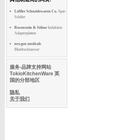
Löffler Schneidewaren Co.
Spar-
Schäler
Rosenstein & Söhne
Induktion
Adapterplatten
newgen medicals
Blutdruckmesser
服务-品牌支持网站
TokioKitchenWare 英
国的分部地区
隐私
关于我们