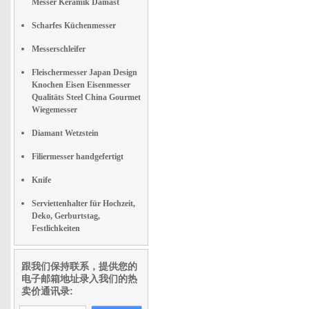
Messer Keramik Damast
Scharfes Küchenmesser
Messerschleifer
Fleischermesser Japan Design
Knochen Eisen Eisenmesser
Qualitäts Steel China Gourmet
Wiegemesser
Diamant Wetzstein
Filiermesser handgefertigt
Knife
Serviettenhalter für Hochzeit,
Deko, Gerburtstag,
Festlichkeiten
跟我们保持联系，提供您的
电子邮箱地址录入我们的热
卖价通讯录: