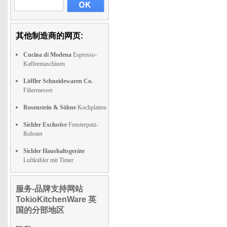
其他制造商的网页:
Cucina di Modena
Espresso-
Kaffeemaschinen
Löffler Schneidewaren Co.
Filiermesser
Rosenstein & Söhne
Kochplatten
Sichler Exclusive
Fensterputz-
Roboter
Sichler Haushaltsgeräte
Luftkühler mit Timer
服务-品牌支持网站
TokioKitchenWare 英
国的分部地区