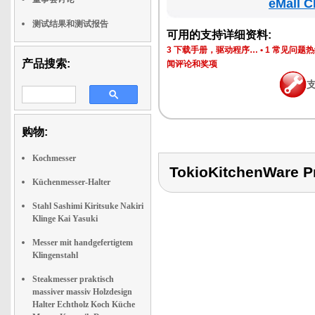
eMall C
测试结果和测试报告
可用的支持详细资料:
3 下载手册，驱动程序…
•
1 常见问题
产品搜索:
闻评论和奖项
购物:
Kochmesser
TokioKitchenWare
Küchenmesser-Halter
Stahl Sashimi Kiritsuke Nakiri
Klinge Kai Yasuki
Messer mit handgefertigtem
Klingenstahl
Steakmesser praktisch
massiver massiv Holzdesign
Halter Echtholz Koch Küche