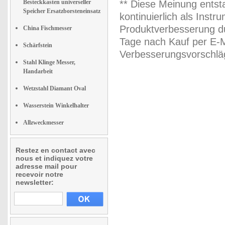
Besteckkasten universeller
** Diese Meinung entst
Speicher Ersatzborsteneinsatz
kontinuierlich als Inst
Produktverbesserung du
China Fischmesser
Tage nach Kauf per E-M
Schärfstein
Verbesserungsvorschläg
Stahl Klinge Messer,
Handarbeit
Wetzstahl Diamant Oval
Wasserstein Winkelhalter
Allzweckmesser
Restez en contact avec
nous et indiquez votre
adresse mail pour
recevoir notre
newsletter: