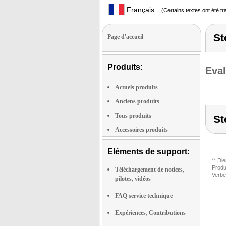
Français
(Certains textes ont été t
St
Page d'accueil
Produits:
Eval
Actuels produits
Anciens produits
Tous produits
St
Accessoires produits
Eléments de support:
** Di
Produ
Téléchargement de notices,
Verbe
pilotes, vidéos
FAQ service technique
Expériences, Contributions