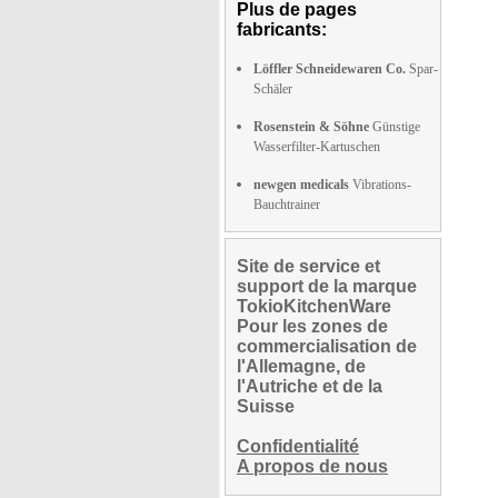
Plus de pages
fabricants:
Löffler Schneidewaren Co.
Spar-
Schäler
Rosenstein & Söhne
Günstige
Wasserfilter-Kartuschen
newgen medicals
Vibrations-
Bauchtrainer
Site de service et
support de la marque
TokioKitchenWare
Pour les zones de
commercialisation de
l'Allemagne, de
l'Autriche et de la
Suisse
Confidentialité
A propos de nous