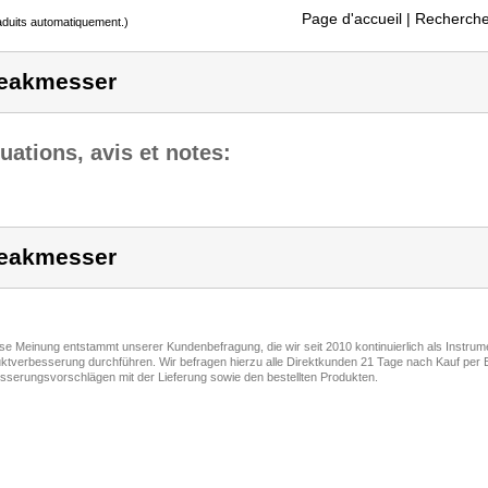
Page d'accueil
| Recherche
raduits automatiquement.)
eakmesser
uations, avis et notes:
eakmesser
ese Meinung entstammt unserer Kundenbefragung, die wir seit 2010 kontinuierlich als Instru
ktverbesserung durchführen. Wir befragen hierzu alle Direktkunden 21 Tage nach Kauf per E
sserungsvorschlägen mit der Lieferung sowie den bestellten Produkten.