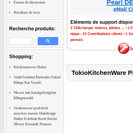
Pearl DE
Forum de discussion
eMall C
Résultats de tests
Elé­ments de sup­port dis­po­
3 Télé­char­ger notices, pilotes …
•
1 F
Recherche produits:
nique
•
15 Contri­bu­tions clients
•
1 Av
penses
S
Shopping:
Küchenmesser-Halter
TokioKitchenWare
Stahl Sashimi Kiritsuke Nakiri
Klinge Kai Yasuki
Messer mit handgefertigtem
Klingenstahl
Steakmesser praktisch
massiver massiv Holzdesign
Halter Echtholz Koch Küche
Messer Keramik Damast