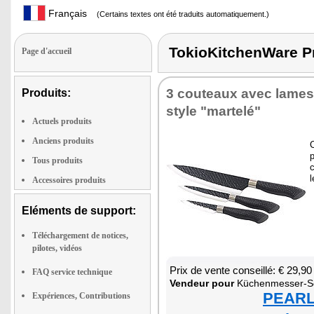
Français
(Certains textes ont été traduits automatiquement.)
TokioKitchenWare
Page d'accueil
3 cou­teaux avec lames
Produits:
style "mar­telé"
Actuels produits
Anciens produits
C
p
Tous produits
c
l
Accessoires produits
Eléments de support:
Téléchargement de notices,
pilotes, vidéos
Prix de vente conseillé: € 29,90
FAQ service technique
Ven­deur pour
Küchen­mes­ser-S
PEARL 
Expériences, Contributions