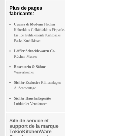
Plus de pages
fabricants:
Cucina di Modena
Flachen
Kälteakkus Gelkühlakkus Eispacks
Eis Ice Kühlelemente Kühlpacks
Packs Kuehlkissen
Löffler Schneidewaren Co.
Küchen-Messer
Rosenstein & Söhne
Wasserkocher
Sichler Exclusive
Klimaanlagen
Außenmontage
Sichler Haushaltsgeräte
Luftkühler Ventilatoren
Site de service et
support de la marque
TokioKitchenWare