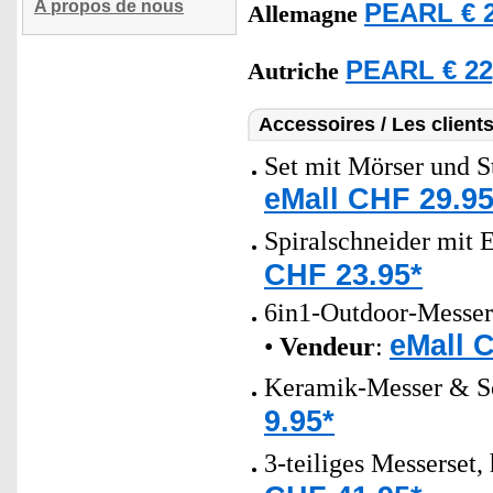
A propos de nous
PEARL € 2
Allemagne
PEARL € 22
Autriche
Accessoires / Les client
Set mit Mörser und S
eMall CHF 29.95
Spiralschneider mit 
CHF 23.95*
6in1-Outdoor-Messers
eMall 
•
Vendeur
:
Keramik-Messer & S
9.95*
3-teiliges Messerset,