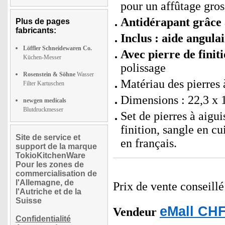
pour un affûtage gross
Antidérapant grâce 
Plus de pages
fabricants:
Inclus : aide angulai
Löffler Schneidewaren Co.
Avec pierre de finiti
Küchen-Messer
polissage
Rosenstein & Söhne
Wasser
Matériau des pierres à
Filter Kartuschen
Dimensions : 22,3 x 1
newgen medicals
Blutdruckmesser
Set de pierres à aigui
finition, sangle en c
Site de service et
en français.
support de la marque
TokioKitchenWare
Pour les zones de
commercialisation de
l'Allemagne, de
Prix de vente conseill
l'Autriche et de la
Suisse
eMall CHF
Vendeur
Confidentialité