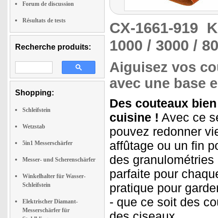
Forum de discussion
Résultats de tests
CX-1661-919
K
1000 / 3000 / 8
Recherche produits:
Aiguisez vos cou
avec une base 
Shopping:
Des couteaux bien
Schleifstein
cuisine !
Avec ce se
Wetzstab
pouvez redonner vie
affûtage ou un fin p
5in1 Messerschärfer
des granulométries 
Messer- und Scherenschärfer
parfaite pour chaque
Winkelhalter für Wasser-
pratique pour garder
Schleifstein
- que ce soit des c
Elektrischer Diamant-
Messerschärfer für
des ciseaux.