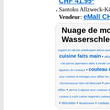
CHF 41.95*
Santoku Allzweck-Küc
eMall C
Vendeur
:
Nuage de mot
Wasserschlei
support en silicone antidérapant deluxe po
cuisine faits main
•
affû
rois pierres japonaises aides à meuler 
couteau 
•
aiguiseur de couteaux
pour cuisines et ménages pour affûter les
•
Küchenmesser-Sets mit Wetzstahl
pier
•
affûter
pierres à aiguiser pour couteaux 
couteau à sushi cuisine magoroku cadeau
•
•
•
couteau 
Wetzstäbe
Abziehsteine