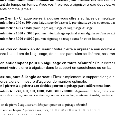
ant de temps en temps. Avec vos 4 pierres à aiguiser à eau doubles, vo
hants comme jamais !
ue 2 en 1 -
Chaque pierre à aiguiser vous offre 2 surfaces de meulage 
ulométrie 240 et 800
pour l'aiguisage de base et le pré-aiguisage des couteaux par
ulométrie 600 et 1500
pour le pré-aiguisage et l'aiguisage d'usage
ulométrie 1000 et 3000
pour un pré-aiguisage optimal et un aiguisage d'usage ext
ulométrie 3000 et 8000
pour un aiguisage d'usage extra fin et un finissage
sez vos couteaux en douceur :
Votre pierre à aiguiser à eau double 
ant l'eau. Lors de l'aiguisage, de petites particules se libèrent, assura
ien antidérapant pour un aiguisage en toute sécurité :
Pour éviter 
ment votre pierre à aiguiser dans le support en caoutchouc ou en bam
ez toujours à l'angle correct :
Fixez simplement le support d'angle pr
erez alors en mesure d'aiguiser de manière optimale.
de 4 pierres à aiguiser à eau doubles pour un aiguisage particulièrement doux
ulométrie 240, 600, 800, 1000, 1500, 3000 et 8000 :
Aiguisage de base, pré-aiguis
eaux de cuisine, couteaux à viande, couteaux à hacher, couteaux à sushi, rasoirs, et
é
ort de pierre à aiguiser antidérapant pour un aiguisage sécurisé
nsions (chaque 2 pierres à aiguiser) : 180 x 28 x 60 mm et 180 x 15 x 60