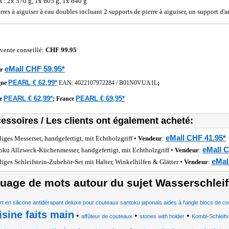
s : 2x 570 g, 1x 605 g, 1x 640 g
erres à aiguiser à eau doubles incluant 2 supports de pierre à aiguiser, un support 
 vente conseillé:
CHF 99.95
eMall CHF 59.95*
r
PEARL € 62,99*
gne
EAN:
4022107972284
/
B01N0VUA1L
;
PEARL € 62,99*
PEARL € 69,95*
he
;
France
essoires / Les clients ont également acheté:
eMall CHF 41.95*
iliges Messerset, handgefertigt, mit Echtholzgriff •
Vendeur
:
eMall C
oku Allzweck-Küchenmesser, handgefertigt, mit Echtholzgriff •
Vendeur
:
eMal
iliges Schleifstein-Zubehör-Set mit Halter, Winkelhilfen & Glätter •
Vendeur
:
uage de mots autour du sujet Wasserschleif
t en silicone antidérapant deluxe pour couteaux santoku japonais aides à l'angle blocs de
isine faits main
•
•
•
affûteur de couteaux
stones with holder
Kombi-Schleifs