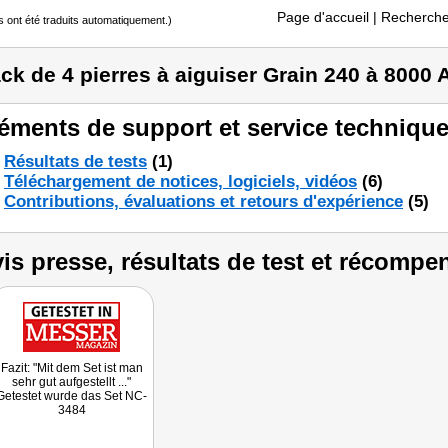
Page d'accueil
| Recherche
s ont été traduits automatiquement.)
ck de 4 pierres à aiguiser Grain 240 à 8000
éments de support et service technique
Résultats de tests
(1)
Téléchargement de notices, logiciels, vidéos
(6)
Contributions, évaluations et retours d'expérience
(5)
is presse, résultats de test et récompe
Fazit: "Mit dem Set ist man
sehr gut aufgestellt ..."
Getestet wurde das Set NC-
3484