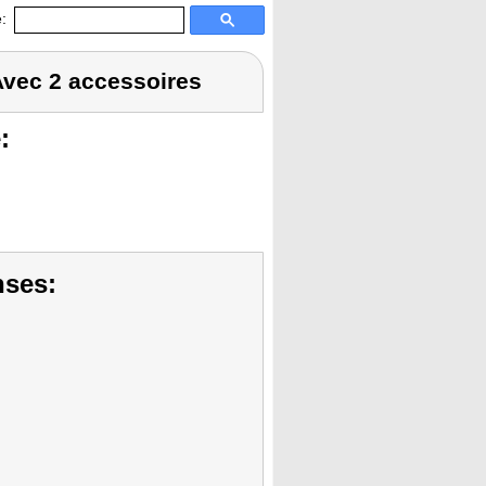
:
 Avec 2 accessoires
:
nses: