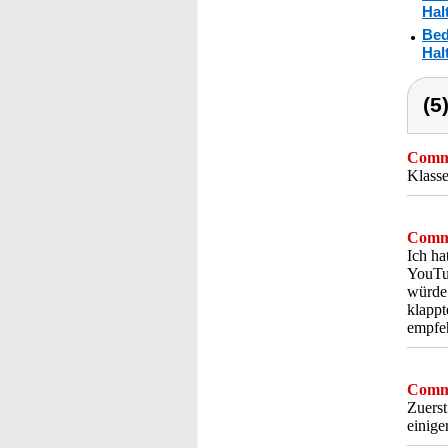
Hal
Bed
Hal
(5
Comme
Klasse
Comme
Ich ha
YouTub
würde 
klappt
empfeh
Comme
Zuerst
einige