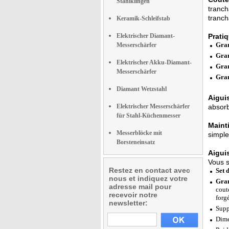
Stahlklingen
tranch
tranc
Keramik-Schleifstab
Elektrischer Diamant-
Pratiq
Gran
Messerschärfer
Gran
Elektrischer Akku-Diamant-
Gran
Messerschärfer
Gran
Diamant Wetzstahl
Aigui
Elektrischer Messerschärfer
absorb
für Stahl-Küchenmesser
Maint
Messerblöcke mit
simple
Borsteneinsatz
Aiguis
Vous s
Restez en contact avec
Set 
nous et indiquez votre
Gran
adresse mail pour
cout
recevoir notre
forg
newsletter:
Supp
Dime