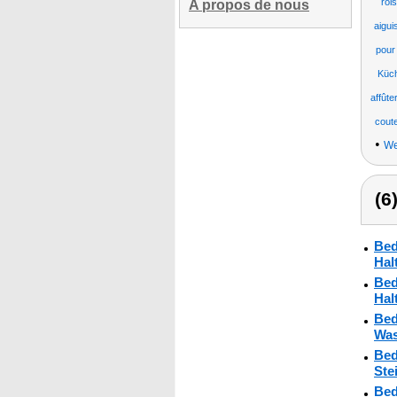
roi
A propos de nous
aigui
pour
Küch
affûte
cout
•
We
(6
Bed
Hal
Bed
Hal
Bed
Was
Bed
Ste
Bed