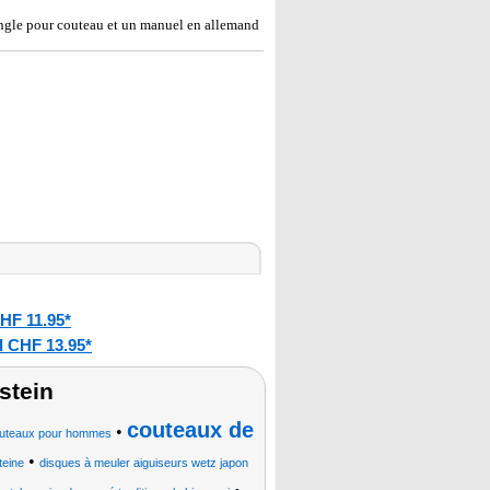
d'angle pour couteau et un manuel en allemand
HF 11.95*
l CHF 13.95*
stein
couteaux de
•
 couteaux pour hommes
•
teine
disques à meuler aiguiseurs wetz japon