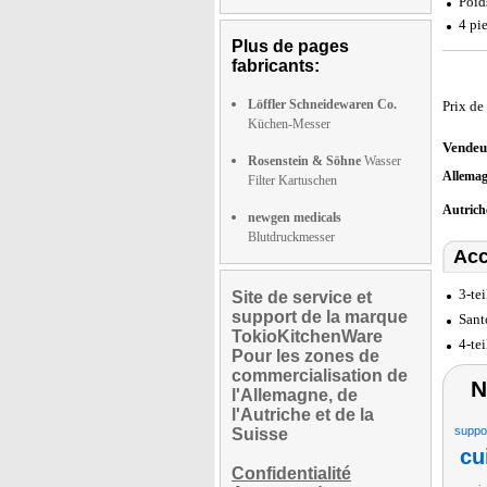
Poid
4 pi
Plus de pages
fabricants:
Löffler Schneidewaren Co.
Prix de
Küchen-Messer
Vendeu
Rosenstein & Söhne
Wasser
Allema
Filter Kartuschen
Autric
newgen medicals
Blutdruckmesser
Acc
3-te
Site de service et
support de la marque
Sant
TokioKitchenWare
4-te
Pour les zones de
commercialisation de
N
l'Allemagne, de
l'Autriche et de la
suppor
Suisse
cu
Confidentialité