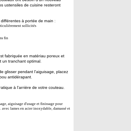
s ustensiles de cuisine resteront
différentes à portée de main :
ticulièrement sollicités
ra fin
est fabriquée en matériau poreux et
nt un tranchant optimal.
de glisser pendant l'aiguisage, placez
bou antidérapant.
atique à l'arrière de votre couteau.
age, aiguisage d'usage et finissage pour
c. avec lames en acier inoxydable, damassé et