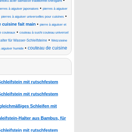
•
antoku acier damassé traditionnel shirogami
•
ierres à aiguiser japonaises
pierres à aiguiser
•
•
pierres à aiguiser universelles pour cuisines
•
 cuisine fait main
pierre à aiguiser et
•
de couteaux
couteau à sushi couteau universel
•
alter für Wasser-Schleifsteine
Wetzsteine
•
couteau de cuisine
à aiguiser humide
hleifstein mit rutschfestem
hleifstein mit rutschfestem
gleichmäßiges Schleifen mit
eifstein-Halter aus Bambus, für
hleifstein mit rutschfestem