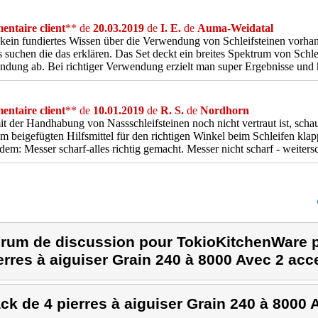
ntaire client
** de
20.03.2019
de
I. E.
de
Auma-Weidatal
ein fundiertes Wissen über die Verwendung von Schleifsteinen vorhand
 suchen die das erklären. Das Set deckt ein breites Spektrum von Schl
dung ab. Bei richtiger Verwendung erzielt man super Ergebnisse und 
ntaire client
** de
10.01.2019
de
R. S.
de
Nordhorn
t der Handhabung von Nassschleifsteinen noch nicht vertraut ist, schau
m beigefügten Hilfsmittel für den richtigen Winkel beim Schleifen klap
em: Messer scharf-alles richtig gemacht. Messer nicht scharf - weitersc
rum de discussion pour TokioKitchenWare p
erres à aiguiser Grain 240 à 8000 Avec 2 acc
ck de 4 pierres à aiguiser Grain 240 à 8000