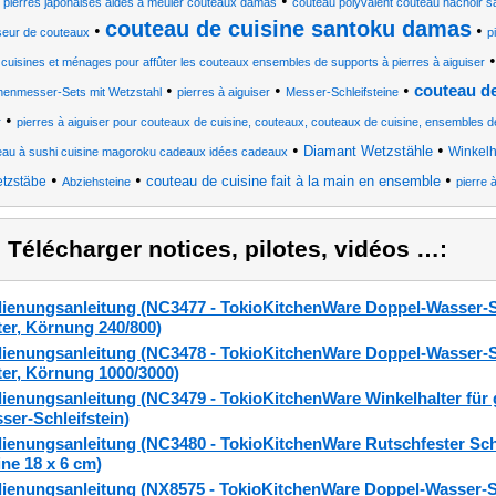
•
s pierres japonaises aides à meuler couteaux damas
couteau polyvalent couteau hachoir s
couteau de cuisine santoku damas
•
•
seur de couteaux
p
 cuisines et ménages pour affûter les couteaux ensembles de supports à pierres à aiguiser
•
•
•
couteau de
enmesser-Sets mit Wetzstahl
pierres à aiguiser
Messer-Schleifsteine
•
r
pierres à aiguiser pour couteaux de cuisine, couteaux, couteaux de cuisine, ensembles 
•
•
Diamant Wetzstähle
Winkelh
eau à sushi cuisine magoroku cadeaux idées cadeaux
•
•
•
couteau de cuisine fait à la main en ensemble
tzstäbe
Abziehsteine
pierre 
) Télécharger notices, pilotes, vidéos …:
ienungsanleitung (NC3477 - TokioKitchenWare Doppel-Wasser-Sc
ter, Körnung 240/800)
ienungsanleitung (NC3478 - TokioKitchenWare Doppel-Wasser-Sc
ter, Körnung 1000/3000)
ienungsanleitung (NC3479 - TokioKitchenWare Winkelhalter für 
ser-Schleifstein)
ienungsanleitung (NC3480 - TokioKitchenWare Rutschfester Schl
ine 18 x 6 cm)
ienungsanleitung (NX8575 - TokioKitchenWare Doppel-Wasser-Sc