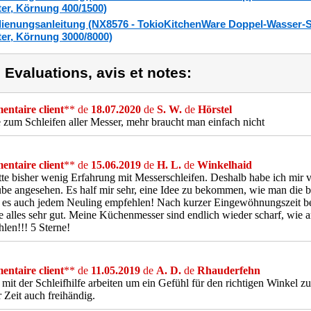
ter, Körnung 400/1500)
ienungsanleitung (NX8576 - TokioKitchenWare Doppel-Wasser-Sc
ter, Körnung 3000/8000)
) Evaluations, avis et notes:
ntaire client
** de
18.07.2020
de
S. W.
de
Hörstel
 zum Schleifen aller Messer, mehr braucht man einfach nicht
ntaire client
** de
15.06.2019
de
H. L.
de
Winkelhaid
tte bisher wenig Erfahrung mit Messerschleifen. Deshalb habe ich mir v
e angesehen. Es half mir sehr, eine Idee zu bekommen, wie man die be
es auch jedem Neuling empfehlen! Nach kurzer Eingewöhnungszeit be
e alles sehr gut. Meine Küchenmesser sind endlich wieder scharf, wie 
len!!! 5 Sterne!
ntaire client
** de
11.05.2019
de
A. D.
de
Rhauderfehn
 mit der Schleifhilfe arbeiten um ein Gefühl für den richtigen Winkel
r Zeit auch freihändig.