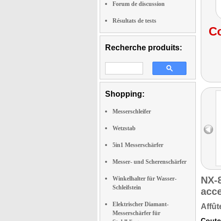
Forum de discussion
Résultats de tests
Co
Recherche produits:
Shopping:
Messerschleifer
Wetzstab
5in1 Messerschärfer
Messer- und Scherenschärfer
NX-
Winkelhalter für Wasser-
Schleifstein
acc
Elektrischer Diamant-
Affût
Messerschärfer für
Coute