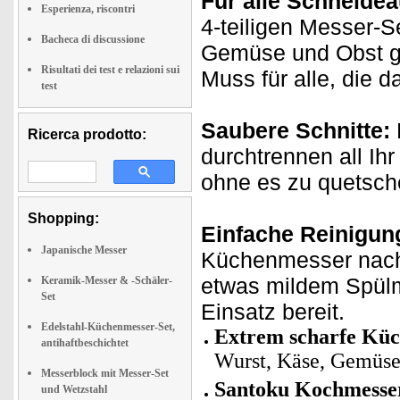
Für alle Schneide
Esperienza, riscontri
4-teiligen Messer-S
Bacheca di discussione
Gemüse und Obst ga
Risultati dei test e relazioni sui
Muss für alle, die 
test
Saubere Schnitte:
Ricerca prodotto:
durchtrennen all Ih
ohne es zu quetsch
Shopping:
Einfache Reinigun
Japanische Messer
Küchenmesser nach
etwas mildem Spülmi
Keramik-Messer & -Schäler-
Set
Einsatz bereit.
Edelstahl-Küchenmesser-Set,
Extrem scharfe Kü
antihaftbeschichtet
Wurst, Käse, Gemüse
Messerblock mit Messer-Set
Santoku Kochmesse
und Wetzstahl