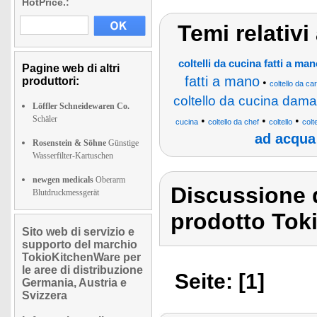
HotPrice.:
Temi relativ
coltelli da cucina fatti a man
Pagine web di altri
fatti a mano
produttori:
•
coltello da ca
coltello da cucina dam
Löffler Schneidewaren Co.
Schäler
•
•
•
cucina
coltello da chef
coltello
colt
ad acqua
Rosenstein & Söhne
Günstige
Wasserfilter-Kartuschen
newgen medicals
Oberarm
Discussione 
Blutdruckmessgerät
prodotto Tok
Sito web di servizio e
supporto del marchio
TokioKitchenWare per
le aree di distribuzione
Seite: [1]
Germania, Austria e
Svizzera