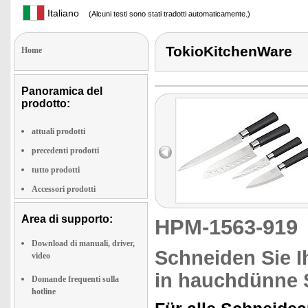
Italiano
(Alcuni testi sono stati tradotti automaticamente.)
TokioKitchenWare
Home
Panoramica del
prodotto:
attuali prodotti
precedenti prodotti
tutto prodotti
Accessori prodotti
Area di supporto:
HPM-1563-91
Download di manuali, driver,
Schneiden Sie I
video
in hauchdünne 
Domande frequenti sulla
hotline