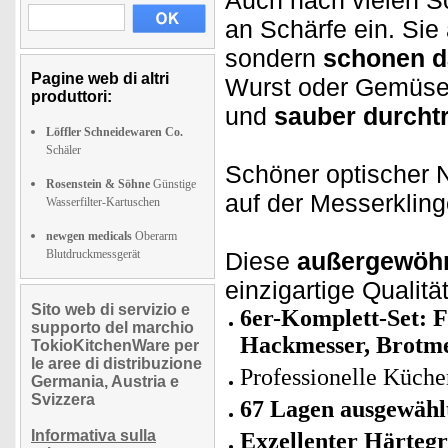
Auch nach vielen S
an Schärfe ein. Sie 
sondern
schonen d
Pagine web di altri
Wurst oder Gemüse 
produttori:
und
sauber durchtr
Löffler Schneidewaren Co.
Schäler
Schöner optischer N
Rosenstein & Söhne
Günstige
auf der Messerklin
Wasserfilter-Kartuschen
newgen medicals
Oberarm
Blutdruckmessgerät
Diese
außergewöhn
einzigartige Quali
Sito web di servizio e
6er-Komplett-Set: F
supporto del marchio
Hackmesser, Brotme
TokioKitchenWare per
le aree di distribuzione
Professionelle Küche
Germania, Austria e
Svizzera
67 Lagen ausgewähl
Informativa sulla
Exzellenter Härteg