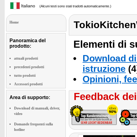
Italiano
(Alcuni testi sono stati tradotti automaticamente.)
TokioKitche
Home
Panoramica del
Elementi di s
prodotto:
Download di 
attuali prodotti
istruzione
(4
precedenti prodotti
tutto prodotti
Opinioni, fe
Accessori prodotti
Feedback dei 
Area di supporto:
Download di manuali, driver,
video
Domande frequenti sulla
hotline