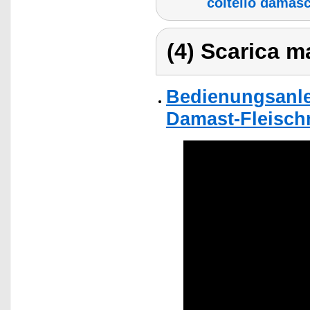
coltello damasc
(4) Scarica ma
Bedienungsanle
Damast-Fleisch