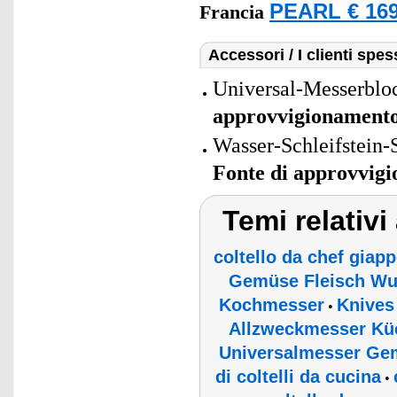
PEARL € 169
Francia
Accessori / I clienti sp
Universal-Messerbloc
approvvigionament
Wasser-Schleifstein-
Fonte di approvvig
Temi relativ
coltello da chef giap
Gemüse Fleisch Wu
Kochmesser
Knives
•
Allzweckmesser Kü
Universalmesser Ge
di coltelli da cucina
•