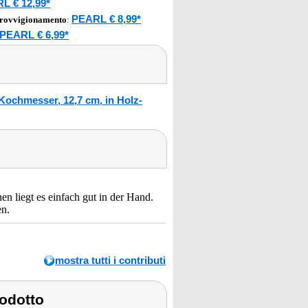
L € 12,99*
PEARL € 8,99*
provvigionamento
:
PEARL € 6,99*
ochmesser, 12,7 cm, in Holz-
 liegt es einfach gut in der Hand.
en.
mostra tutti i contributi
odotto