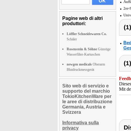
Auff
2er-
Univ
Pagine web di altri
produttori:
(1
Löffler Schneidewaren Co.
Schäler
Bed
Ges
Rosenstein & Söhne
Günstige
Wasserfilter-Kartuschen
(1
newgen medicals
Oberarm
Blutdruckmessgerät
Feedba
Dieses
Sito web di servizio e
Mit de
supporto del marchio
TokioKitchenWare per
le aree di distribuzione
Germania, Austria e
Svizzera
Informativa sulla
Di
privacy