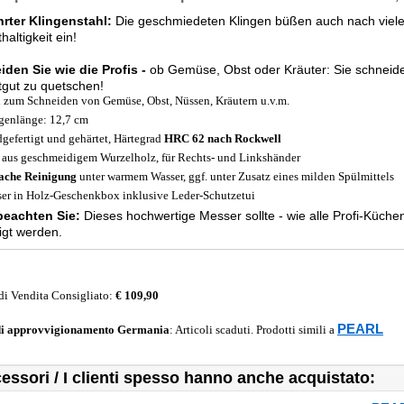
rter Klingenstahl
:
Die geschmiedeten Klingen büßen auch nach vie
haltigkeit ein!
den Sie wie die Profis -
ob Gemüse, Obst oder Kräuter: Sie schneide
tgut zu quetschen!
l zum Schneiden von Gemüse, Obst, Nüssen, Kräutern u.v.m.
genlänge: 12,7 cm
gefertigt und gehärtet, Härtegrad
HRC 62 nach Rockwell
f aus geschmeidigem Wurzelholz, für Rechts- und Linkshänder
ache Reinigung
unter warmem Wasser, ggf. unter Zusatz eines milden Spülmittels
er in Holz-Geschenkbox inklusive Leder-Schutzetui
 beachten Sie:
Dieses hochwertige Messer sollte - wie alle Profi-Küche
igt werden.
di Vendita Consigliato:
€ 109,90
PEARL
di approvvigionamento
Germania
: Articoli scaduti. Prodotti simili a
essori / I clienti spesso hanno anche acquistato: