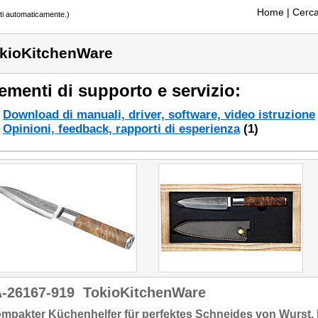
Home
| Cerca
tti automaticamente.)
kioKitchenWare
ementi di supporto e servizio:
Download di manuali, driver, software, video istruzione
Opinioni, feedback, rapporti di esperienza
(1)
-26167-919
TokioKitchenWare
ompakter Küchenhelfer für perfektes Schneides von Wurst,