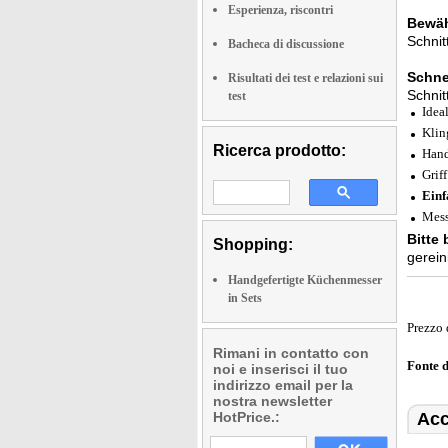
Esperienza, riscontri
Bewäh
Schnitt
Bacheca di discussione
Schnei
Risultati dei test e relazioni sui
Schnit
test
Idea
Klin
Ricerca prodotto:
Hand
Grif
Einf
Mess
Bitte
Shopping:
gerein
Handgefertigte Küchenmesser
in Sets
Prezzo 
Rimani in contatto con
Fonte 
noi e inserisci il tuo
indirizzo email per la
nostra newsletter
HotPrice.:
Acc