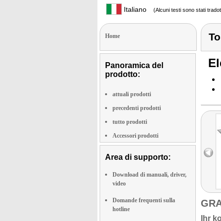
Italiano
(Alcuni testi sono stati trado
To
Home
El
Panoramica del
prodotto:
attuali prodotti
precedenti prodotti
tutto prodotti
Accessori prodotti
Area di supporto:
Download di manuali, driver,
video
Domande frequenti sulla
GRA
hotline
Ihr k