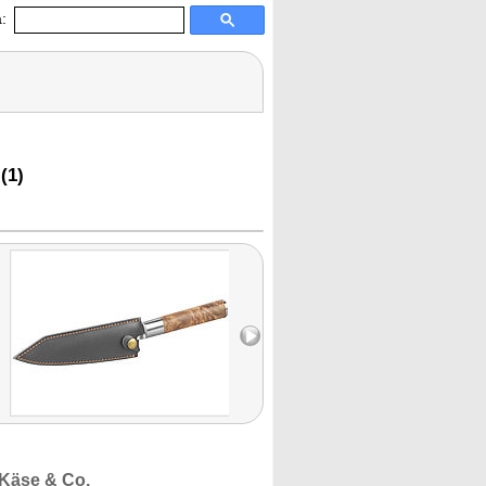
:
(1)
 Käse & Co.