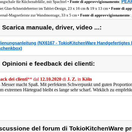
PEAR
angschale für Küchenabfälle, mit Spachtel •
Fonte di approvvigionamento
:
Set Glas-Schneidebretter im Tablet-Design, 23 x 16 cm & 19 x 13 cm •
Fonte di ap
ersal-Magnetleiste zur Wandmontage, 33 x 5 cm •
Fonte di approvvigionamento
:
) Scarica manuale, driver, video ...:
ienungsanleitung (NX6167 - TokioKitchenWare Handgefertigtes K
chenkbox)
) Opinioni e feedback dei clienti:
ck dei clienti
** dal
12.10.2020
di
J. Z.
in
Köln
 Messer macht Spaß. Mit perfektem Schwerpunkt und guten Proportionen
m extremen Härtegrad bleibt es lange sehr scharf. Wirklich zu empfehl
scussione del forum di TokioKitchenWare pr