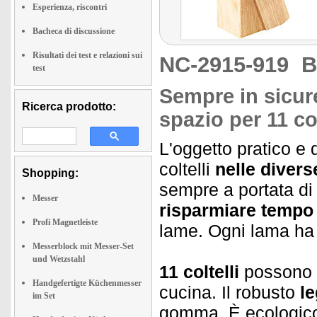
Esperienza, riscontri
Bacheca di discussione
Risultati dei test e relazioni sui
NC-2915-919
B
test
Sempre in sicure
Ricerca prodotto:
spazio per 11 col
L'oggetto pratico e d
coltelli
nelle divers
Shopping:
sempre a portata di
Messer
risparmiare tempo
Profi Magnetleiste
lame. Ogni lama ha 
Messerblock mit Messer-Set
und Wetzstahl
11 coltelli
possono t
Handgefertigte Küchenmesser
cucina. Il robusto
l
im Set
gomma. È ecologico