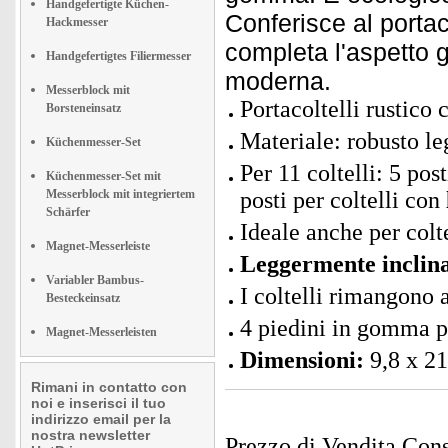
Handgefertigte Küchen-
Conferisce al portac
Hackmesser
completa l'aspetto g
Handgefertigtes Filiermesser
moderna.
Messerblock mit
Portacoltelli rustico
Borsteneinsatz
Materiale: robusto l
Küchenmesser-Set
Per 11 coltelli: 5 pos
Küchenmesser-Set mit
Messerblock mit integriertem
posti per coltelli con
Schärfer
Ideale anche per colt
Magnet-Messerleiste
Leggermente inclin
Variabler Bambus-
I coltelli rimangono a
Besteckeinsatz
4 piedini in gomma pe
Magnet-Messerleisten
Dimensioni:
9,8 x 21
Rimani in contatto con
noi e inserisci il tuo
indirizzo email per la
nostra newsletter
Prezzo di Vendita Cons