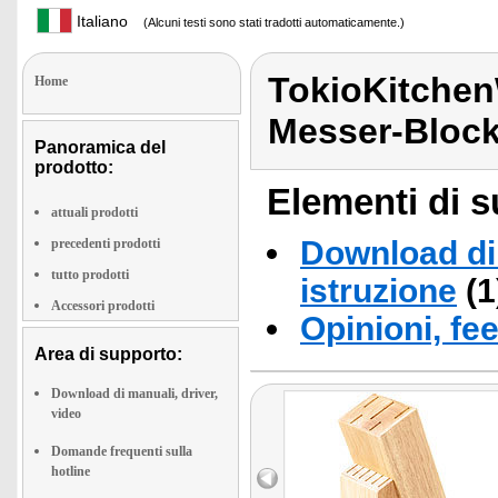
Italiano
(Alcuni testi sono stati tradotti automaticamente.)
TokioKitchen
Home
Messer-Bloc
Panoramica del
prodotto:
Elementi di s
attuali prodotti
Download di 
precedenti prodotti
tutto prodotti
istruzione
(1
Accessori prodotti
Opinioni, fe
Area di supporto:
Download di manuali, driver,
video
Domande frequenti sulla
hotline