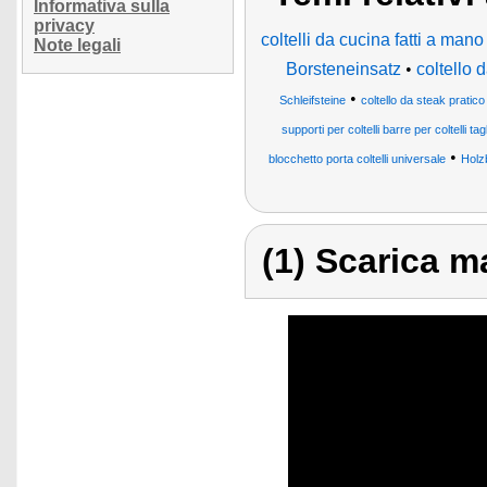
Informativa sulla
privacy
coltelli da cucina fatti a mano
Note legali
Borsteneinsatz
•
coltello
•
Schleifsteine
coltello da steak pratic
supporti per coltelli barre per coltelli tagl
•
blocchetto porta coltelli universale
Holz
(1) Scarica ma