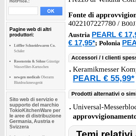
HotPrice.:
Fonte di approvvigi
4022107227780
/
B00J
Pagine web di altri
PEARL € 17,
Austria
produttori:
€ 17,95*
PEA
;
Polonia
Löffler Schneidewaren Co.
Schäler
Accessori / I clienti sp
Rosenstein & Söhne
Günstige
Wasserfilter-Kartuschen
Keramikmesser Komple
PEARL € 55,99*
newgen medicals
Oberarm
Blutdruckmessgerät
Prodotti alternativi o simi
Sito web di servizio e
supporto del marchio
Universal-Messerbloc
TokioKitchenWare per
approvvigionament
le aree di distribuzione
Germania, Austria e
Svizzera
Temi relativi 