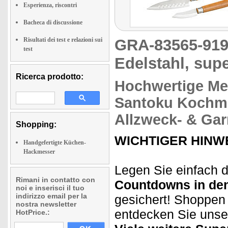
Esperienza, riscontri
Bacheca di discussione
Risultati dei test e relazioni sui
GRA-83565-9
test
Edelstahl, sup
Ricerca prodotto:
Hochwertige Mes
Santoku
Kochm
Allzweck- & Ga
Shopping:
WICHTIGER HINWE
Handgefertigte Küchen-
Hackmesser
Legen Sie einfach d
Rimani in contatto con
Countdowns in de
noi e inserisci il tuo
indirizzo email per la
gesichert! Shoppen 
nostra newsletter
entdecken Sie unser
HotPrice.: