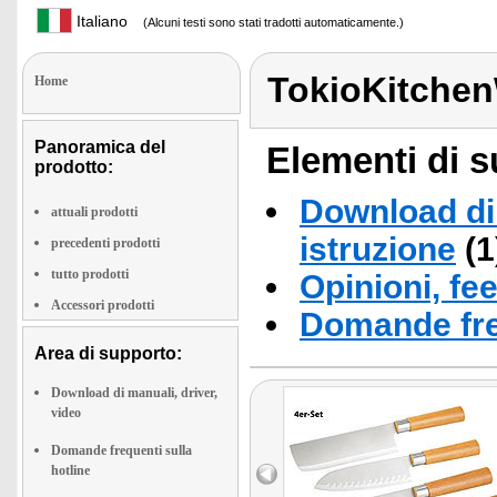
Italiano
(Alcuni testi sono stati tradotti automaticamente.)
TokioKitche
Home
Panoramica del
Elementi di s
prodotto:
Download di 
attuali prodotti
istruzione
(1
precedenti prodotti
tutto prodotti
Opinioni, fe
Accessori prodotti
Domande fre
Area di supporto:
Download di manuali, driver,
video
Domande frequenti sulla
hotline