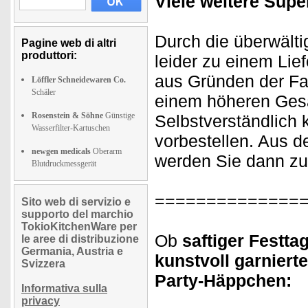
Viele weitere Sup
Durch die überwälti
Pagine web di altri
produttori:
leider zu einem Li
aus Gründen der Fai
Löffler Schneidewaren Co.
Schäler
einem höheren Gesa
Rosenstein & Söhne
Günstige
Selbstverständlich 
Wasserfilter-Kartuschen
vorbestellen. Aus 
newgen medicals
Oberarm
werden Sie dann zue
Blutdruckmessgerät
==============
Sito web di servizio e
supporto del marchio
TokioKitchenWare per
Ob
saftiger Festta
le aree di distribuzione
Germania, Austria e
kunstvoll garnierte
Svizzera
Party-Häppchen:
Informativa sulla
privacy