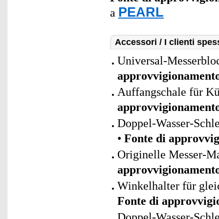
PEARL
a
Accessori / I clienti sp
Universal-Messerbloc
approvvigionament
Auffangschale für Kü
approvvigionament
Doppel-Wasser-Schlei
•
Fonte di approvvi
Originelle Messer-M
approvvigionament
Winkelhalter für gle
Fonte di approvvig
Doppel-Wasser-Schlei