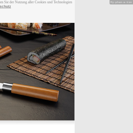
men Sie der Nutzung aller Cookies und Technologien
Hy-phen-a-tion
schutz