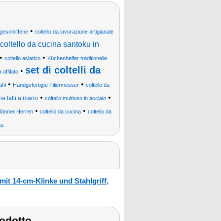
•
geschliffene
coltello da lavorazione artigianale
coltello da cucina santoku in
•
•
coltello asiatico
Küchenhelfer traditionelle
set di coltelli da
•
 affilato
•
•
ahl
Handgefertigte Filiermesser
coltello da
•
•
ina fatti a mano
coltello multiuso in acciaio
•
•
Männer Herren
coltello da cucina
coltello da
to
t 14-cm-Klinke und Stahlgriff,
odotto