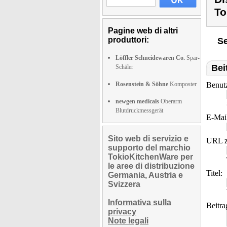
To
Pagine web di altri
produttori:
Se
Löffler Schneidewaren Co.
Spar-
Bei
Schäler
Rosenstein & Söhne
Komposter
Benut
newgen medicals
Oberarm
Blutdruckmessgerät
E-Mai
Sito web di servizio e
URL z
supporto del marchio
TokioKitchenWare per
le aree di distribuzione
Titel:
Germania, Austria e
Svizzera
Informativa sulla
Beitra
privacy
Note legali