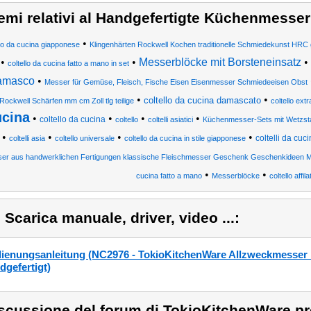
emi relativi al Handgefertigte Küchenmesser
•
llo da cucina giapponese
Klingenhärten Rockwell Kochen traditionelle Schmiedekunst HRC 
•
•
Messerblöcke mit Borsteneinsatz
•
coltello da cucina fatto a mano in set
amasco
•
Messer für Gemüse, Fleisch, Fische Eisen Eisenmesser Schmiedeeisen Obst
•
•
coltello da cucina damascato
Rockwell Schärfen mm cm Zoll tlg teilige
coltello extra
ucina
•
•
•
•
coltello da cucina
coltello
coltelli asiatici
Küchenmesser-Sets mit Wetzst
•
•
•
•
coltelli da cuc
coltelli asia
coltello universale
coltello da cucina in stile giapponese
er aus handwerklichen Fertigungen klassische Fleischmesser Geschenk Geschenkideen 
•
•
cucina fatto a mano
Messerblöcke
coltello affila
) Scarica manuale, driver, video ...:
ienungsanleitung (NC2976 - TokioKitchenWare Allzweckmesser mi
dgefertigt)
scussione del forum di TokioKitchenWare pr