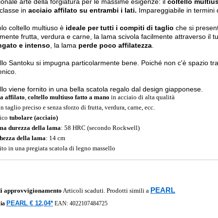
ionale arte della forgiatura per le massime esigenze: il
coltello multiu
classe in
acciaio affilato su entrambi i lati.
Impareggiabile in termini 
colo coltello multiuso è
ideale per tutti i compiti di taglio
che si present
mente frutta, verdura e carne, la lama scivola facilmente attraverso il
ngato e intenso
, la lama
perde poco affilatezza
.
tello Santoku si impugna particolarmente bene. Poiché non c'è spazio tra 
enico.
tello viene fornito in una bella scatola regalo dal design giapponese.
a affilato
,
coltello multiuso fatto a mano
in acciaio di alta qualità
n taglio preciso e senza sforzo di frutta, verdura, carne, ecc.
ico
tubolare (acciaio)
ma durezza della lama
: 58 HRC (secondo Rockwell)
hezza della lama
: 14 cm
ito in una pregiata scatola di legno massello
PEARL
di approvvigionamento
Articoli scaduti. Prodotti simili a
PEARL € 12,04*
ia
EAN:
4022107484725