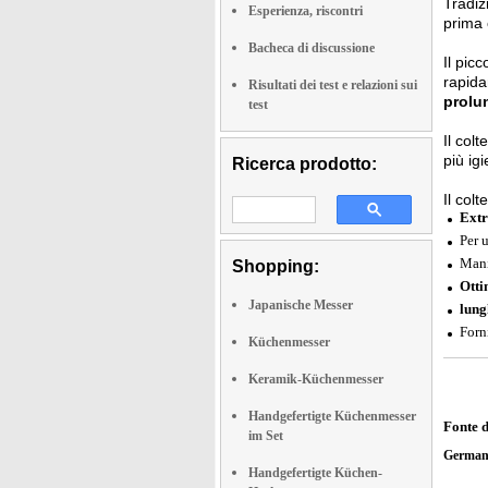
Tradiz
Esperienza, riscontri
prima 
Bacheca di discussione
Il pic
rapida
Risultati dei test e relazioni sui
prolu
test
Il col
più igi
Ricerca prodotto:
Il col
Extr
Per u
Man
Shopping:
Otti
Japanische Messer
lung
Forn
Küchenmesser
Keramik-Küchenmesser
Handgefertigte Küchenmesser
Fonte 
im Set
German
Handgefertigte Küchen-