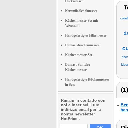
Hackmesser
T
Keramik-Schälmesser
colte
Küchenmesser-Set mit
Wetzstahl
d
Handgefertigtes Filiermesser
Damast-Küchenmesser
c
Küchenmesser-Set
chef
Damast-Santoku-
Mess
Küchenmesser
Handgefertigte Küchenmesser
in Sets
(1
Rimani in contatto con
Bed
noi e inserisci il tuo
indirizzo email per la
han
nostra newsletter
HotPrice.:
Di