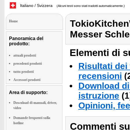
Italiano / Svizzera
(Alcuni testi sono stati tradotti automaticamente.)
TokioKitchen
Home
Messer Schle
Panoramica del
prodotto:
Elementi di s
attuali prodotti
Risultati dei
precedenti prodotti
tutto prodotti
recensioni
(
Accessori prodotti
Download di 
Area di supporto:
istruzione
(1
Download di manuali, driver,
Opinioni, fe
video
Domande frequenti sulla
hotline
Commenti sull