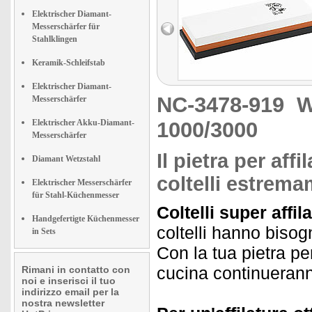
Elektrischer Diamant-
Messerschärfer für
Stahlklingen
Keramik-Schleifstab
Elektrischer Diamant-
NC-3478-919
W
Messerschärfer
Elektrischer Akku-Diamant-
1000/3000
Messerschärfer
Il pietra per aff
Diamant Wetzstahl
coltelli estremam
Elektrischer Messerschärfer
für Stahl-Küchenmesser
Coltelli super affil
Handgefertigte Küchenmesser
coltelli hanno bisog
in Sets
Con la tua pietra per
cucina continuerann
Rimani in contatto con
noi e inserisci il tuo
indirizzo email per la
nostra newsletter