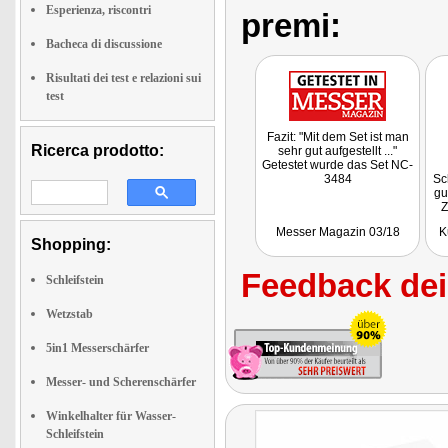
Esperienza, riscontri
premi:
Bacheca di discussione
Risultati dei test e relazioni sui
test
Fazit: "Mit dem Set ist man
Ricerca prodotto:
sehr gut aufgestellt ..."
Getestet wurde das Set NC-
3484
Sc
gu
Z
Messer Magazin 03/18
K
Shopping:
Feedback dei 
Schleifstein
Wetzstab
5in1 Messerschärfer
Messer- und Scherenschärfer
Winkelhalter für Wasser-
Schleifstein