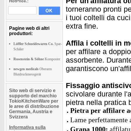
Per un'affilatura ot
HotPrice.:
torneranno pronti pe
i tuoi coltelli da cu
extra fine.
Pagine web di altri
produttori:
Affila i coltelli in
Löffler Schneidewaren Co.
Spar-
Schäler
per affilare a doppi
assorbente. Durante l
Rosenstein & Söhne
Komposter
garantiscono un'affi
newgen medicals
Oberarm
Blutdruckmessgerät
Fissaggio antiscivo
Sito web di servizio e
scivolare durante l'
supporto del marchio
pietra nella pratic
TokioKitchenWare per
le aree di distribuzione
Pietra per affilare 
Germania, Austria e
Svizzera
Lame perfettamente a
Informativa sulla
Grana 1000:
affilatu