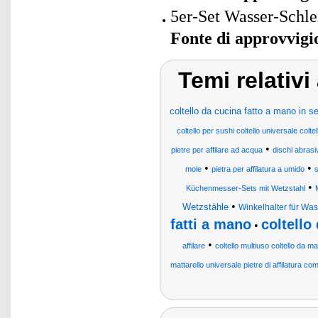
5er-Set Wasser-Schlei
Fonte di approvvig
Temi relativi
coltello da cucina fatto a mano in se
coltello per sushi coltello universale col
•
pietre per affilare ad acqua
dischi abrasiv
•
•
mole
pietra per affilatura a umido
s
•
Küchenmesser-Sets mit Wetzstahl
•
Wetzstähle
Winkelhalter für Was
fatti a mano
coltello
•
•
affilare
coltello multiuso coltello da 
mattarello universale pietre di affilatura com