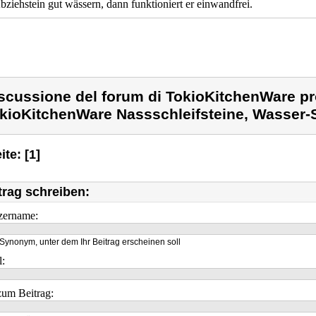
ziehstein gut wässern, dann funktioniert er einwandfrei.
scussione del forum di TokioKitchenWare pr
kioKitchenWare Nassschleifsteine, Wasser-S
ite: [1]
trag schreiben:
zername:
Synonym, unter dem Ihr Beitrag erscheinen soll
l:
um Beitrag: