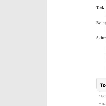
Titel:
Beitra
Sicher
To
* I p
** Di