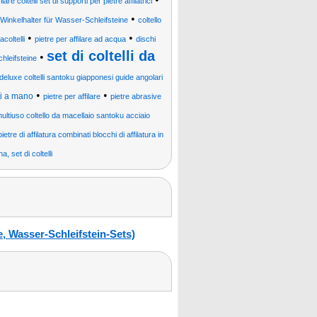
re coltelli set di supporti per pietre affilatrici
•
Winkelhalter für Wasser-Schleifsteine
coltello
•
•
lacoltelli
pietre per affilare ad acqua
dischi
set di coltelli da
•
hleifsteine
 deluxe coltelli santoku giapponesi guide angolari
•
•
tti a mano
pietre per affilare
pietre abrasive
multiuso coltello da macellaio santoku acciaio
etre di affilatura combinati blocchi di affilatura in
na, set di coltelli
, Wasser-Schleifstein-Sets)