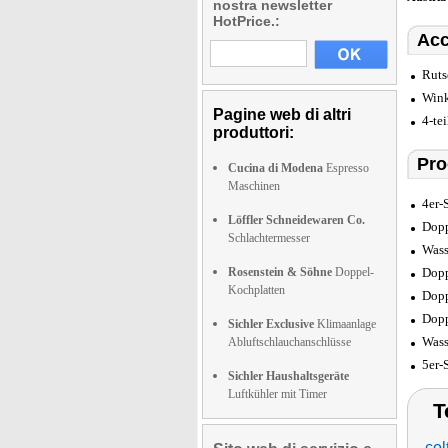
nostra newsletter
HotPrice.:
Acc
Ruts
Wink
Pagine web di altri
4-te
produttori:
Prod
Cucina di Modena
Espresso
Maschinen
4er-
Löffler Schneidewaren Co.
Dopp
Schlachtermesser
Wass
Rosenstein & Söhne
Doppel-
Dopp
Kochplatten
Dopp
Dopp
Sichler Exclusive
Klimaanlage
Wass
Abluftschlauchanschlüsse
5er-
Sichler Haushaltsgeräte
Luftkühler mit Timer
T
col