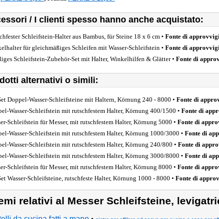
essori / I clienti spesso hanno anche acquistato:
chfester Schleifstein-Halter aus Bambus, für Steine 18 x 6 cm •
Fonte di approvvi
elhalter für gleichmäßiges Schleifen mit Wasser-Schleifstein •
Fonte di approvvi
iliges Schleifstein-Zubehör-Set mit Halter, Winkelhilfen & Glätter •
Fonte di appro
otti alternativi o simili:
Set Doppel-Wasser-Schleifsteine mit Haltern, Körnung 240 - 8000 •
Fonte di appr
el-Wasser-Schleifstein mit rutschfestem Halter, Körnung 400/1500 •
Fonte di app
er-Schleifstein für Messer, mit rutschfestem Halter, Körnung 5000 •
Fonte di appr
el-Wasser-Schleifstein mit rutschfestem Halter, Körnung 1000/3000 •
Fonte di ap
el-Wasser-Schleifstein mit rutschfestem Halter, Körnung 240/800 •
Fonte di appr
el-Wasser-Schleifstein mit rutschfestem Halter, Körnung 3000/8000 •
Fonte di ap
er-Schleifstein für Messer, mit rutschfestem Halter, Körnung 8000 •
Fonte di appr
Set Wasser-Schleifsteine, rutschfeste Halter, Körnung 1000 - 8000 •
Fonte di appro
emi relativi al Messer Schleifsteine, levigatric
telli da cucina fatti a mano
•