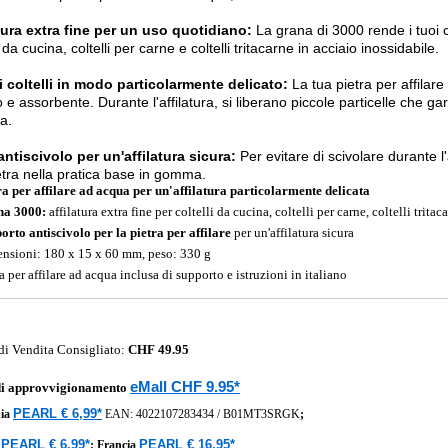
tura extra fine per un uso quotidiano:
La grana di 3000 rende i tuoi co
i da cucina, coltelli per carne e coltelli tritacarne in acciaio inossidabile.
 i coltelli in modo particolarmente delicato:
La tua pietra per affilare
 e assorbente. Durante l'affilatura, si liberano piccole particelle che gar
ta.
ntiscivolo per un'affilatura sicura:
Per evitare di scivolare durante l
etra nella pratica base in gomma.
ra per affilare ad acqua per un'affilatura particolarmente delicata
na 3000:
affilatura extra fine per coltelli da cucina, coltelli per carne, coltelli trita
orto antiscivolo per la pietra per affilare
per un'affilatura sicura
nsioni: 180 x 15 x 60 mm, peso: 330 g
a per affilare ad acqua inclusa di supporto e istruzioni in italiano
di Vendita Consigliato:
CHF 49.95
eMall CHF 9.95*
di approvvigionamento
PEARL € 6,99*
ia
EAN:
4022107283434
/
B01MT3SRGK
;
PEARL € 6,99*
PEARL € 16,95*
a
;
Francia