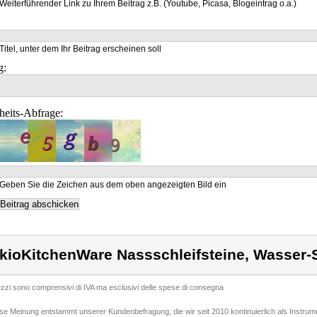
Weiterführender Link zu Ihrem Beitrag z.B. (Youtube, Picasa, Blogeintrag o.a.)
Titel, unter dem Ihr Beitrag erscheinen soll
g:
heits-Abfrage:
Geben Sie die Zeichen aus dem oben angezeigten Bild ein
kioKitchenWare Nassschleifsteine, Wasser-S
rezzi sono comprensivi di IVA ma esclusivi delle spese di consegna
ese Meinung entstammt unserer Kundenbefragung, die wir seit 2010 kontinuierlich als Instru