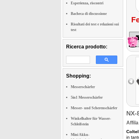
Esperienza, riscontri
Bacheca di discussione
Fe
Risultati dei test e relazioni sui
test
Ricerca prodotto:
Shopping:
Messerschärfer
5in1 Messerschärfer
Messer- und Scherenschärfer
NX-
Winkelhalter für Wasser-
Affil
Schleifstein
Coltel
Mini Akku-
in tan