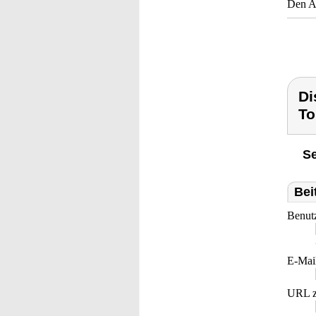
Den Ab
Di
To
Se
Bei
Benut
E-Mai
URL z