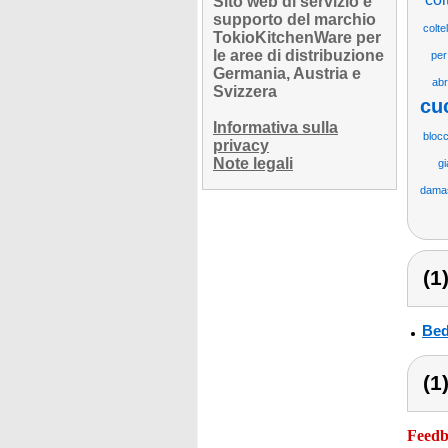
Sito web di servizio e
supporto del marchio
colte
TokioKitchenWare per
le aree di distribuzione
per
Germania, Austria e
abr
Svizzera
cu
Informativa sulla
blocch
privacy
Note legali
g
damas
(1
Bed
(1
Feedba