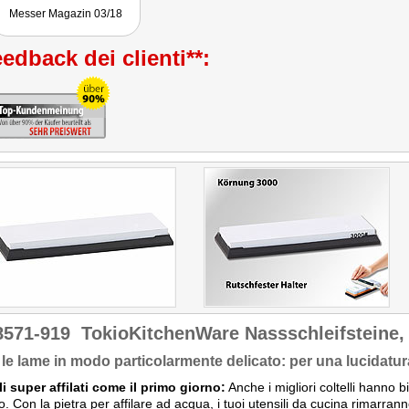
Messer Magazin 03/18
edback dei clienti**:
8571-919
TokioKitchenWare Nassschleifsteine,
a le lame in modo particolarmente delicato: per una lucidatur
li super affilati come il primo giorno:
Anche i migliori coltelli hanno b
to. Con la pietra per affilare ad acqua, i tuoi utensili da cucina rimarran