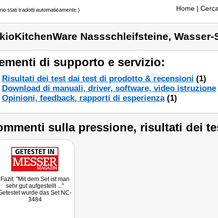
Home
| Cerca
ono stati tradotti automaticamente.)
kioKitchenWare Nassschleifsteine, Wasser-S
ementi di supporto e servizio:
Risultati dei test dai test di prodotto & recensioni
(1)
Download di manuali, driver, software, video istruzione
Opinioni, feedback, rapporti di esperienza
(1)
mmenti sulla pressione, risultati dei te
Fazit: "Mit dem Set ist man
sehr gut aufgestellt ..."
Getestet wurde das Set NC-
3484