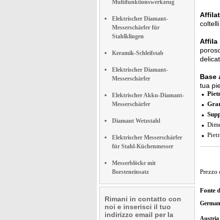
Multifunktionswerkzeug
Affila
Elektrischer Diamant-
coltell
Messerschärfer für
Stahlklingen
Affila
poroso
Keramik-Schleifstab
delica
Elektrischer Diamant-
Base a
Messerschärfer
tua pi
Piet
Elektrischer Akku-Diamant-
Gra
Messerschärfer
Supp
Diamant Wetzstahl
Dime
Pietr
Elektrischer Messerschärfer
für Stahl-Küchenmesser
Messerblöcke mit
Prezzo 
Borsteneinsatz
Fonte 
Rimani in contatto con
German
noi e inserisci il tuo
indirizzo email per la
Austri