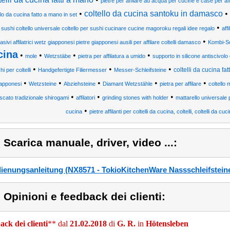
pietre per affilare ad acqua per cucine e case per affila
•
coltello da cucina santoku in damasco
•
llo da cucina fatto a mano in set
•
 sushi coltello universale coltello per sushi cucinare cucine magoroku regali idee regalo
affi
•
asivi affilatrici wetz giapponesi pietre giapponesi ausili per affilare coltelli damasco
Kombi-Sc
cina
•
•
•
•
mole
Wetzstäbe
pietra per affilatura a umido
supporto in silicone antiscivolo
•
•
•
coltelli da cucina fa
i per coltelli
Handgefertigte Filiermesser
Messer-Schleifsteine
•
•
•
•
•
iapponesi
Wetzsteine
Abziehsteine
Diamant Wetzstähle
pietra per affilare
coltello 
•
•
•
cato tradizionale shirogami
affilatori
grinding stones with holder
mattarello universale pi
•
cucina
pietre affilanti per coltelli da cucina, coltelli, coltelli da cuci
) Scarica manuale, driver, video ...:
ienungsanleitung (NX8571 - TokioKitchenWare Nassschleifsteine
) Opinioni e feedback dei clienti:
ck dei clienti
** dal
21.02.2018
di
G. R.
in
Hötensleben