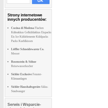
Strony internetowe
innych producentów:
Cucina di Modena
Flachen
Kälteakkus Gelkühlakkus Eispacks
Eis Ice Kühlelemente Kühlpacks
Packs Kuehlkissen
Löffler Schneidewaren Co.
Messer
Rosenstein & Söhne
Reisewasserkocher
Sichler Exclusive
Fenster-
Klimaanlagen
Sichler Haushaltsgeräte
Akku-
Staubsauger
Serwis i Wsparcie-