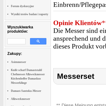
Einbrenn/Pflegepas
Forum dyskusyjne
Wyniki testów badan i raporty
Opinie Klientów
*
Wyszukiwarka
Die Messer sind ein
produktów:
ansprechend und di
dieses Produkt vor
Zakupy:
Asienmesser
Knife scharf Damaststahl
Messerset
Chefmesser Allzweckmesser
Küchenhelfer Damaskus
Messerklinge
Damast-Santoku-Messer
Allzweckmesser
** Diese Meinung entst