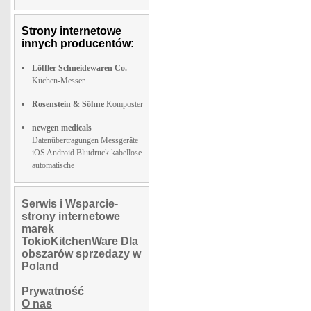
Strony internetowe
innych producentów:
Löffler Schneidewaren Co.
Küchen-Messer
Rosenstein & Söhne
Komposter
newgen medicals
Datenübertragungen Messgeräte
iOS Android Blutdruck kabellose
automatische
Serwis i Wsparcie-
strony internetowe
marek
TokioKitchenWare Dla
obszarów sprzedazy w
Poland
Prywatność
O nas