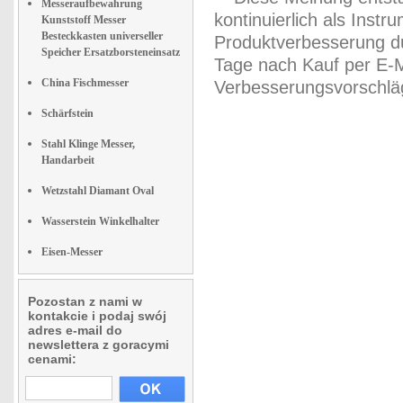
Messeraufbewahrung
kontinuierlich als Inst
Kunststoff Messer
Besteckkasten universeller
Produktverbesserung du
Speicher Ersatzborsteneinsatz
Tage nach Kauf per E-M
China Fischmesser
Verbesserungsvorschläg
Schärfstein
Stahl Klinge Messer,
Handarbeit
Wetzstahl Diamant Oval
Wasserstein Winkelhalter
Eisen-Messer
Pozostan z nami w
kontakcie i podaj swój
adres e-mail do
newslettera z goracymi
cenami: