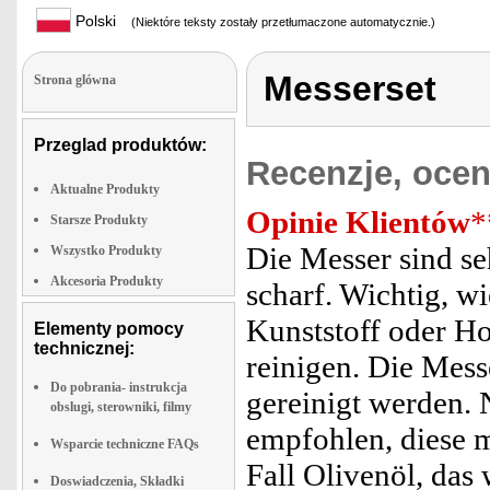
Polski
(Niektóre teksty zostały przetłumaczone automatycznie.)
Messerset
Strona glówna
Przeglad produktów:
Recenzje, ocen
Aktualne Produkty
Opinie Klientów
*
Starsze Produkty
Die Messer sind se
Wszystko Produkty
Akcesoria Produkty
scharf. Wichtig, w
Kunststoff oder Ho
Elementy pomocy
technicznej:
reinigen. Die Mess
Do pobrania- instrukcja
gereinigt werden. 
obslugi, sterowniki, filmy
empfohlen, diese m
Wsparcie techniczne FAQs
Fall Olivenöl, das 
Doswiadczenia, Składki