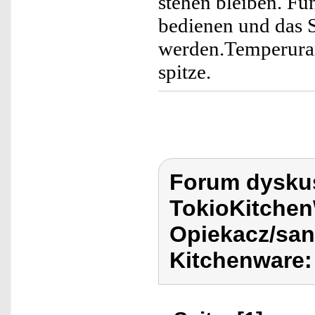
stehen bleiben. Fu
bedienen und das S
werden.Temperuranz
spitze.
Forum dyskus
TokioKitchen
Opiekacz/san
Kitchenware: