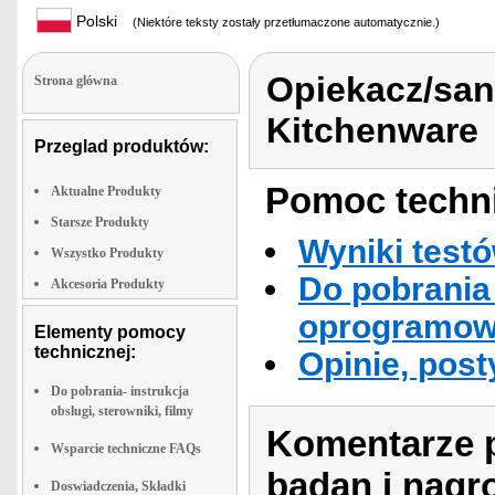
Polski
(Niektóre teksty zostały przetłumaczone automatycznie.)
Opiekacz/san
Strona glówna
Kitchenware
Przeglad produktów:
Pomoc techni
Aktualne Produkty
Starsze Produkty
Wyniki testó
Wszystko Produkty
Do pobrania 
Akcesoria Produkty
oprogramowa
Elementy pomocy
technicznej:
Opinie, post
Do pobrania- instrukcja
obslugi, sterowniki, filmy
Komentarze p
Wsparcie techniczne FAQs
badan i nagr
Doswiadczenia, Składki