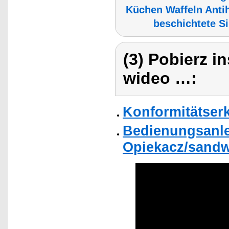
Küchen Waffeln Antih
beschichtete S
(3) Pobierz i
wideo …:
Konformitätser
Bedienungsanle
Opiekacz/sandw