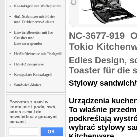
Kontaktgrill mit Waffelplatten
4in1-Stabmixer mit Pürier-
und Zerkleinerer-Aufsatz
Eiswürfelbereiter mit Ice-
NC-3677-919
O
Crusher und
Eiswasserspender
Tokio Kitchen
Heißluftfritteuse mit Tischgrill
Edles Design, s
Hebel-Zitruspresse
Toaster für die
Kompakter Kontaktgrill
Stylowy sandwich/
Sandwich-Maker
Urządzenia kuchen
Pozostan z nami w
kontakcie i podaj swój
To właśnie przedmi
adres e-mail do
newslettera z goracymi
podkreślają wystró
cenami:
wybrać stylowy san
Kitchenware.