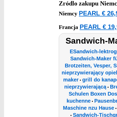
Zródlo zakupu
Niemc
PEARL € 26,
Niemcy
PEARL € 19,
Francja
Sandwich-M
ESandwich-lektrogr
Sandwich-Maker für
Brotzeiten, Vesper, 
nieprzywierający opi
maker
grill do kana
•
nieprzywierającą
Br
•
Schulen Boxen Dose
kuchenne
Pausenbr
•
Maschine nzu Hause
Sandwich-Tischgr
•