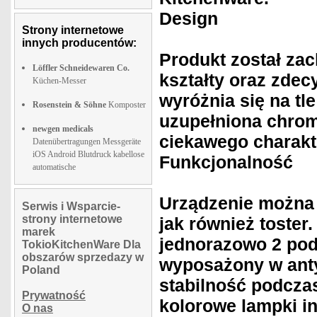
Design
Strony internetowe
innych producentów:
Produkt został za
Löffler Schneidewaren Co.
kształty oraz zdec
Küchen-Messer
wyróżnia się na tl
Rosenstein & Söhne
Komposter
uzupełniona chro
newgen medicals
ciekawego charakt
Datenübertragungen Messgeräte
iOS Android Blutdruck kabellose
Funkcjonalność
automatische
Urządzenie można 
Serwis i Wsparcie-
strony internetowe
jak również toster
marek
jednorazowo 2 pod
TokioKitchenWare Dla
obszarów sprzedazy w
wyposażony w anty
Poland
stabilność podcza
Prywatność
kolorowe lampki i
O nas