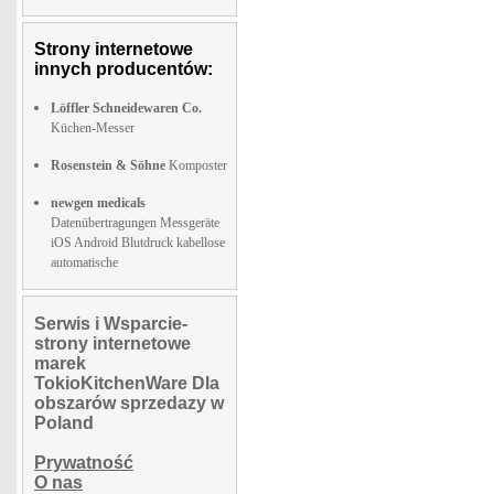
Strony internetowe
innych producentów:
Löffler Schneidewaren Co.
Küchen-Messer
Rosenstein & Söhne
Komposter
newgen medicals
Datenübertragungen Messgeräte
iOS Android Blutdruck kabellose
automatische
Serwis i Wsparcie-
strony internetowe
marek
TokioKitchenWare Dla
obszarów sprzedazy w
Poland
Prywatność
O nas