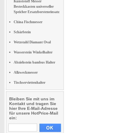
Kunststoff Messer
Besteckkasten universeller
Speicher Ersatzborsteneinsatz
China Fischmesser
Schärfstein
Wetzstahl Diamant Oval
Wasserstein Winkelhalter
Abziehstein bambus Halter
Allzweckmesser
Tischserviettenhalter
Bleiben Sie mit uns im
Kontakt und tragen Sie
hier Ihre E-Mail-Adresse
für unsere HotPrice-Mail
ein: