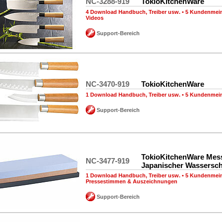
NC-3288-919
TokioKitchenWare
4 Download Handbuch, Treiber usw.
•
5 Kundenmei
Videos
Support-Bereich
NC-3470-919
TokioKitchenWare
1 Download Handbuch, Treiber usw.
•
5 Kundenmei
Support-Bereich
TokioKitchenWare Mess
NC-3477-919
Japanischer Wasserschl
1 Download Handbuch, Treiber usw.
•
5 Kundenmei
Pressestimmen & Auszeichnungen
Support-Bereich