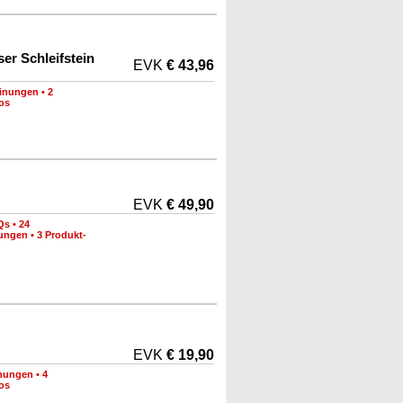
er Schleifstein
EVK
€ 43,96
inungen
•
2
os
EVK
€ 49,90
Qs
•
24
nungen
•
3 Produkt-
EVK
€ 19,90
nungen
•
4
os