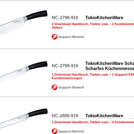
NC-2798-919
TokioKitchenWare
2 Download Handbuch, Treiber usw.
•
2 Kundenmei
Videos
Support-Bereich
TokioKitchenWare Scha
NC-2799-919
Scharfes Küchenmesse
1 Download Handbuch, Treiber usw.
•
1 Support-FA
Kundenmeinungen
Support-Bereich
NC-2800-919
TokioKitchenWare
1 Download Handbuch, Treiber usw.
•
4 Kundenmei
Support-Bereich