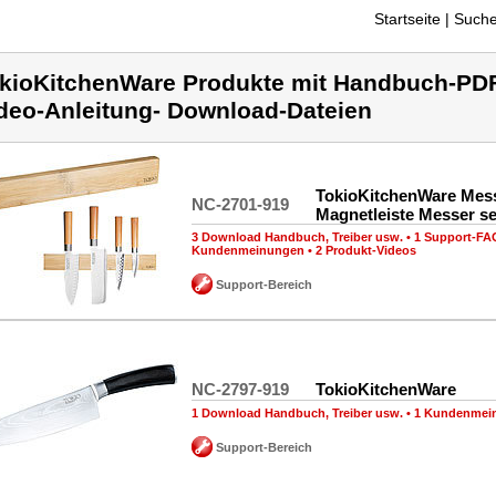
Startseite
| Suche
kioKitchenWare Produkte mit Handbuch-PDF-
deo-Anleitung- Download-Dateien
TokioKitchenWare Mess
NC-2701-919
Magnetleiste Messer s
3 Download Handbuch, Treiber usw.
•
1 Support-FA
Kundenmeinungen
•
2 Produkt-Videos
Support-Bereich
NC-2797-919
TokioKitchenWare
1 Download Handbuch, Treiber usw.
•
1 Kundenmei
Support-Bereich