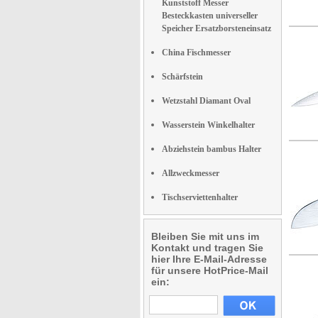
Kunststoff Messer
Besteckkasten universeller
Speicher Ersatzborsteneinsatz
China Fischmesser
Schärfstein
Wetzstahl Diamant Oval
Wasserstein Winkelhalter
Abziehstein bambus Halter
Allzweckmesser
Tischserviettenhalter
Bleiben Sie mit uns im
Kontakt und tragen Sie
hier Ihre E-Mail-Adresse
für unsere HotPrice-Mail
ein: