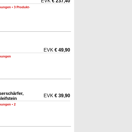
EVK
€ 237,40
nungen
•
3 Produkt-
EVK
€ 49,90
nungen
erschärfer,
EVK
€ 39,90
eifstein
nungen
•
2