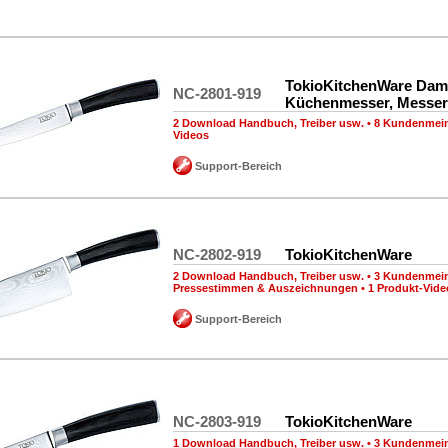
TokioKitchenWare Dam
NC-2801-919
Küchenmesser, Messer
2 Download Handbuch, Treiber usw.
•
8 Kundenmei
Videos
Support-Bereich
NC-2802-919
TokioKitchenWare
2 Download Handbuch, Treiber usw.
•
3 Kundenmei
Pressestimmen & Auszeichnungen
•
1 Produkt-Vide
Support-Bereich
NC-2803-919
TokioKitchenWare
1 Download Handbuch, Treiber usw.
•
3 Kundenmei