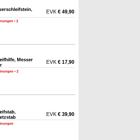
rschleifstein,
EVK
€ 49,90
inungen
•
2
ifhilfe, Messer
EVK
€ 17,90
r
inungen
•
2
ifstab,
EVK
€ 39,90
etzstab
inungen