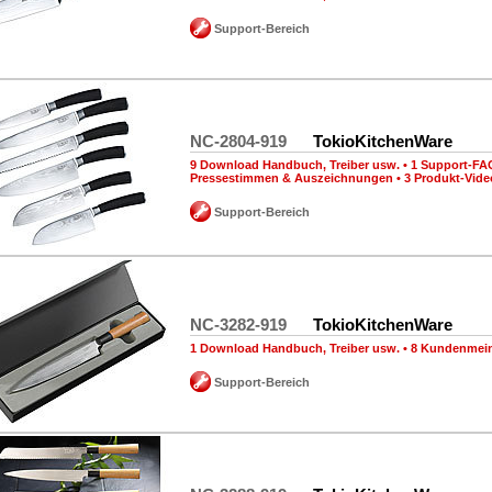
Support-Bereich
NC-2804-919
TokioKitchenWare
9 Download Handbuch, Treiber usw.
•
1 Support-FA
Pressestimmen & Auszeichnungen
•
3 Produkt-Vide
Support-Bereich
NC-3282-919
TokioKitchenWare
1 Download Handbuch, Treiber usw.
•
8 Kundenmei
Support-Bereich