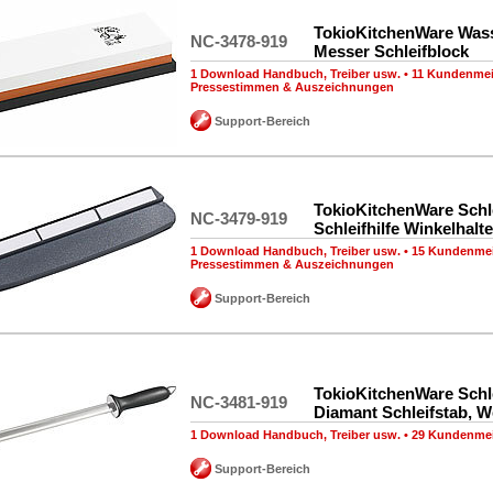
TokioKitchenWare Wasse
NC-3478-919
Messer Schleifblock
1 Download Handbuch, Treiber usw.
•
11 Kundenme
Pressestimmen & Auszeichnungen
Support-Bereich
TokioKitchenWare Schle
NC-3479-919
Schleifhilfe Winkelhalte
1 Download Handbuch, Treiber usw.
•
15 Kundenme
Pressestimmen & Auszeichnungen
Support-Bereich
TokioKitchenWare Schle
NC-3481-919
Diamant Schleifstab, W
1 Download Handbuch, Treiber usw.
•
29 Kundenme
Support-Bereich