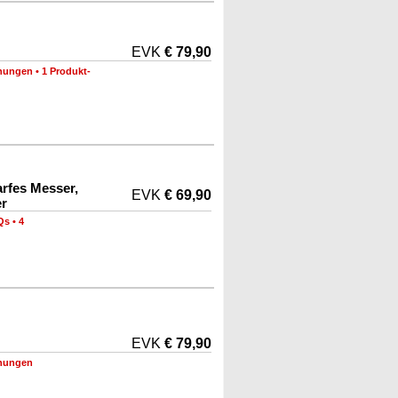
EVK
€ 79,90
nungen
•
1 Produkt-
rfes Messer,
EVK
€ 69,90
r
Qs
•
4
EVK
€ 79,90
nungen