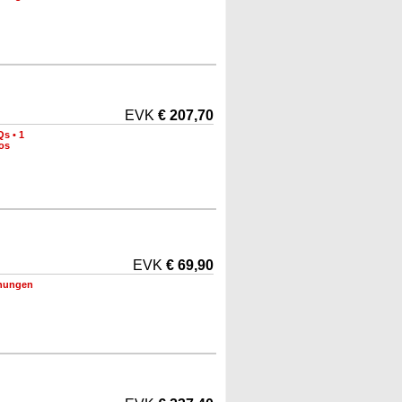
EVK
€ 207,70
Qs
•
1
os
EVK
€ 69,90
nungen