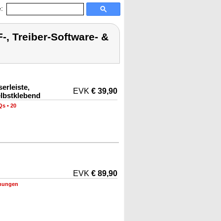
:
, Treiber-Software- &
erleiste,
EVK
€ 39,90
elbstklebend
Qs
•
20
EVK
€ 89,90
nungen