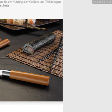
men Sie der Nutzung aller Cookies und Technologien
Hy-phen-a-tion
schutz