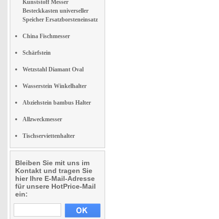
Kunststoff Messer
Besteckkasten universeller
Speicher Ersatzborsteneinsatz
China Fischmesser
Schärfstein
Wetzstahl Diamant Oval
Wasserstein Winkelhalter
Abziehstein bambus Halter
Allzweckmesser
Tischserviettenhalter
Bleiben Sie mit uns im
Kontakt und tragen Sie
hier Ihre E-Mail-Adresse
für unsere HotPrice-Mail
ein: