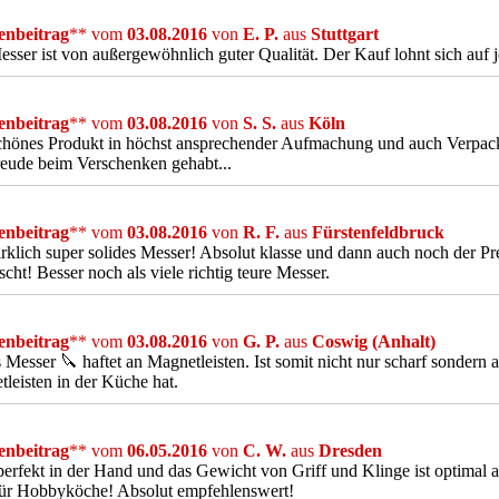
nbeitrag
** vom
03.08.2016
von
E. P.
aus
Stuttgart
sser ist von außergewöhnlich guter Qualität. Der Kauf lohnt sich auf j
nbeitrag
** vom
03.08.2016
von
S. S.
aus
Köln
chönes Produkt in höchst ansprechender Aufmachung und auch Verpac
reude beim Verschenken gehabt...
nbeitrag
** vom
03.08.2016
von
R. F.
aus
Fürstenfeldbruck
rklich super solides Messer! Absolut klasse und dann auch noch der Pre
scht! Besser noch als viele richtig teure Messer.
nbeitrag
** vom
03.08.2016
von
G. P.
aus
Coswig (Anhalt)
 Messer 🔪 haftet an Magnetleisten. Ist somit nicht nur scharf sondern
leisten in der Küche hat.
nbeitrag
** vom
06.05.2016
von
C. W.
aus
Dresden
perfekt in der Hand und das Gewicht von Griff und Klinge ist optimal 
für Hobbyköche! Absolut empfehlenswert!