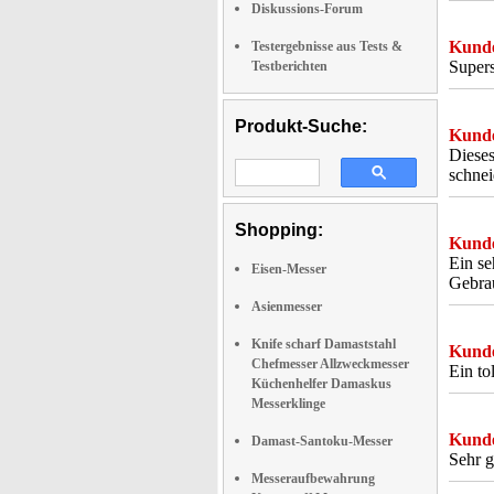
Diskussions-Forum
Kunde
Testergebnisse aus Tests &
Super
Testberichten
Produkt-Suche:
Kunde
Dieses
schnei
Shopping:
Kunde
Ein se
Eisen-Messer
Gebrau
Asienmesser
Knife scharf Damaststahl
Kunde
Chefmesser Allzweckmesser
Ein to
Küchenhelfer Damaskus
Messerklinge
Kunde
Damast-Santoku-Messer
Sehr g
Messeraufbewahrung