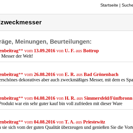
Startseite
| Suche
lzweckmesser
räge, Meinungen, Beurteilungen:
nbeitrag
** vom
13.09.2016
von
U. F.
aus
Bottrop
 Messer der Welt!
nbeitrag
** vom
26.08.2016
von
E. R.
aus
Bad Grönenbach
schönes dekoratives aber auch zweckmäßiges Messer, mit dem es Spas
nbeitrag
** vom
04.08.2016
von
H. R.
aus
Simmersfeld/Fünfbronn
rodukt war ein sehr guter kauf bin voll zufrieden mit dieser Ware
nbeitrag
** vom
04.08.2016
von
T. A.
aus
Priestewitz
 sie sich vom der guten Qualität überzeugen und genießen Sie die Vort