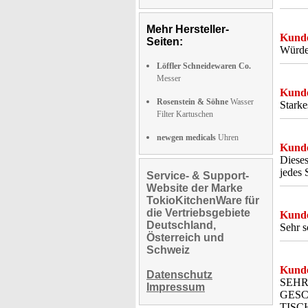
Mehr Hersteller-
Kunde
Seiten:
Würde 
Löffler Schneidewaren Co.
Messer
Kunde
Rosenstein & Söhne
Wasser
Stark
Filter Kartuschen
newgen medicals
Uhren
Kunde
Dieses
jedes 
Service- & Support-
Website der Marke
TokioKitchenWare für
die Vertriebsgebiete
Kunde
Deutschland,
Sehr s
Österreich und
Schweiz
Kunde
Datenschutz
SEHR
Impressum
GESC
TISC