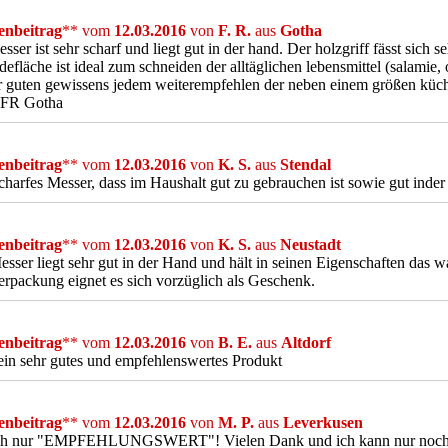
nbeitrag
** vom
12.03.2016
von
F. R.
aus
Gotha
sser ist sehr scharf und liegt gut in der hand. Der holzgriff fässt sic
defläche ist ideal zum schneiden der alltäglichen lebensmittel (salamie,
r guten gewissens jedem weiterempfehlen der neben einem größen küc
. FR Gotha
nbeitrag
** vom
12.03.2016
von
K. S.
aus
Stendal
charfes Messer, dass im Haushalt gut zu gebrauchen ist sowie gut inder
nbeitrag
** vom
12.03.2016
von
K. S.
aus
Neustadt
sser liegt sehr gut in der Hand und hält in seinen Eigenschaften das w
rpackung eignet es sich vorzüglich als Geschenk.
nbeitrag
** vom
12.03.2016
von
B. E.
aus
Altdorf
 ein sehr gutes und empfehlenswertes Produkt
nbeitrag
** vom
12.03.2016
von
M. P.
aus
Leverkusen
ch nur "EMPFEHLUNGSWERT"! Vielen Dank und ich kann nur noch sa