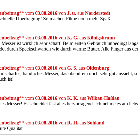
nbeitrag
** vom
03.08.2016
von
J. u.
aus
Norderstedt
schnelle Übertragung! So machen Filme noch mehr Spaß
nbeitrag
** vom
03.08.2016
von
K. G.
aus
Königsbrunn
 Messer ist wirklich sehr scharf. Beim ersten Gebrauch unbedingt lang
det durch Speckschwarten wie durch warme Butter. Alle Finger aus d
nbeitrag
** vom
03.08.2016
von
G. S.
aus
Oldenburg
hr scharfes, handliches Messer, das obendrein noch sehr gut aussieht, s
ch ist!
nbeitrag
** vom
03.08.2016
von
K. K.
aus
Wilkau-Haßlau
lles Messer! Es schneidet fast alles hervorragend. Ich nehme es am lie
nbeitrag
** vom
03.08.2016
von
R. H.
aus
Sohland
ute Qualität