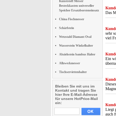
Kunststoff Messer
Besteckkasten universeller
Kunde
Speicher Ersatzborsteneinsatz
Das Me
China Fischmesser
Schärfstein
Kunde
sehr s
Wetzstahl Diamant Oval
viel F
Wasserstein Winkelhalter
Kunde
Abziehstein bambus Halter
Ein wi
überra
Allzweckmesser
Tischserviettenhalter
Kunde
Dieses
Bleiben Sie mit uns im
Magnet
Kontakt und tragen Sie
hier Ihre E-Mail-Adresse
für unsere HotPrice-Mail
ein:
Kunde
Liegt 
auch 