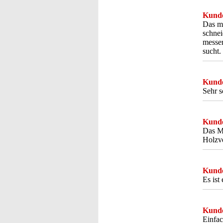
Kunde
Das me
schnei
messe
sucht
Kunde
Sehr s
Kunde
Das Me
Holzve
Kunde
Es ist
Kunde
Einfa