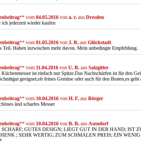
nbeitrag
** vom
04.05.2016
von
a. r.
aus
Dresden
ich jederzeit wieder kaufen
nbeitrag
** vom
01.05.2016
von
J. R.
aus
Glückstadt
es Teil. Haben inzwischen mehr davon. Mein unbedingte Empfehlung.
nbeitrag
** vom
11.04.2016
von
U. B.
aus
Salzgitter
 Küchenmesser ist einfach nur Spitze.Das Nachschärfen ist für den Geüb
Schnittgut geeignet,ob feines Gemüse oder auch für den Braten,es geht a
nbeitrag
** vom
10.04.2016
von
H. F.
aus
Börger
chönes ùnd scharfes Messer
nbeitrag
** vom
10.04.2016
von
B. B.
aus
Asendorf
 SCHARF; GUTES DESIGN; LIEGT GUT IN DER HAND; IST 
HENK ; SEHR WERTIG; ZUM SCHMALEN PREIS; EIN WENI
H