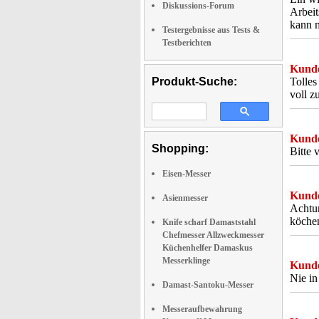
Diskussions-Forum
Arbeit
kann m
Testergebnisse aus Tests &
Testberichten
Kunde
Produkt-Suche:
Tolles
voll z
Kunde
Shopping:
Bitte 
Eisen-Messer
Kunde
Asienmesser
Achtun
köchen
Knife scharf Damaststahl
Chefmesser Allzweckmesser
Küchenhelfer Damaskus
Messerklinge
Kunde
Nie in
Damast-Santoku-Messer
Messeraufbewahrung