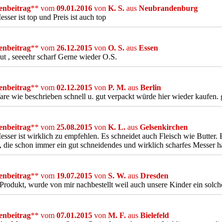
nbeitrag
** vom
09.01.2016
von
K. S.
aus
Neubrandenburg
sser ist top und Preis ist auch top
nbeitrag
** vom
26.12.2015
von
O. S.
aus
Essen
ut , seeeehr scharf Gerne wieder O.S.
nbeitrag
** vom
02.12.2015
von
P. M.
aus
Berlin
re wie beschrieben schnell u. gut verpackt würde hier wieder kaufen. 
nbeitrag
** vom
25.08.2015
von
K. L.
aus
Gelsenkirchen
sser ist wirklich zu empfehlen. Es schneidet auch Fleisch wie Butter. 
, die schon immer ein gut schneidendes und wirklich scharfes Messer h
nbeitrag
** vom
19.07.2015
von
S. W.
aus
Dresden
Produkt, wurde von mir nachbestellt weil auch unsere Kinder ein solc
nbeitrag
** vom
07.01.2015
von
M. F.
aus
Bielefeld