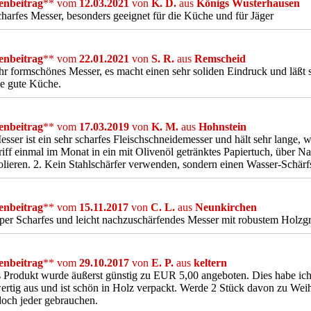
nbeitrag
** vom
12.03.2021
von
K. D.
aus
Königs Wusterhausen
charfes Messer, besonders geeignet für die Küche und für Jäger
nbeitrag
** vom
22.01.2021
von
S. R.
aus
Remscheid
hr formschönes Messer, es macht einen sehr soliden Eindruck und läßt
de gute Küche.
nbeitrag
** vom
17.03.2019
von
K. M.
aus
Hohnstein
sser ist ein sehr scharfes Fleischschneidemesser und hält sehr lange,
iff einmal im Monat in ein mit Olivenöl getränktes Papiertuch, über N
lieren. 2. Kein Stahlschärfer verwenden, sondern einen Wasser-Schärfs
nbeitrag
** vom
15.11.2017
von
C. L.
aus
Neunkirchen
per Scharfes und leicht nachzuschärfendes Messer mit robustem Holzgr
nbeitrag
** vom
29.10.2017
von
E. P.
aus
keltern
 Produkt wurde äußerst günstig zu EUR 5,00 angeboten. Dies habe ich g
rtig aus und ist schön in Holz verpackt. Werde 2 Stück davon zu Wei
och jeder gebrauchen.