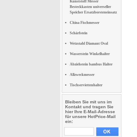
Kunststoff Messer
Besteckkasten universeller
Speicher Ersatzborsteneinsatz
China Fischmesser
Schärfstein
Wetzstahl Diamant Oval
Wasserstein Winkelhalter
Abziehstein bambus Halter
Allzweckmesser
Tischserviettenhalter
Bleiben Sie mit uns im
Kontakt und tragen Sie
hier Ihre E-Mail-Adresse
für unsere HotPrice-Mail
ein: