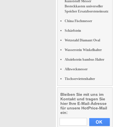
Kunststoff Messer
Besteckkasten universeller
Speicher Ersatzborsteneinsatz
China Fischmesser
Schärfstein
Wetzstahl Diamant Oval
Wasserstein Winkelhalter
Abziehstein bambus Halter
Allzweckmesser
Tischserviettenhalter
Bleiben Sie mit uns im
Kontakt und tragen Sie
hier Ihre E-Mail-Adresse
für unsere HotPrice-Mail
ein: