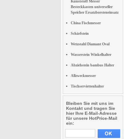
Kunststoff Messer
Besteckkasten universeller
Speicher Ersatzborsteneinsatz
China Fischmesser
Schärfstein
Wetzstahl Diamant Oval
Wasserstein Winkelhalter
Abziehstein bambus Halter
Allzweckmesser
Tischserviettenhalter
Bleiben Sie mit uns im
Kontakt und tragen Sie
hier Ihre E-Mail-Adresse
für unsere HotPrice-Mail
ein: