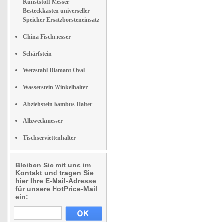
Kunststoff Messer
Besteckkasten universeller
Speicher Ersatzborsteneinsatz
China Fischmesser
Schärfstein
Wetzstahl Diamant Oval
Wasserstein Winkelhalter
Abziehstein bambus Halter
Allzweckmesser
Tischserviettenhalter
Bleiben Sie mit uns im
Kontakt und tragen Sie
hier Ihre E-Mail-Adresse
für unsere HotPrice-Mail
ein: