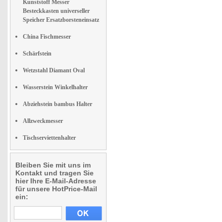
Kunststoff Messer
Besteckkasten universeller
Speicher Ersatzborsteneinsatz
China Fischmesser
Schärfstein
Wetzstahl Diamant Oval
Wasserstein Winkelhalter
Abziehstein bambus Halter
Allzweckmesser
Tischserviettenhalter
Bleiben Sie mit uns im
Kontakt und tragen Sie
hier Ihre E-Mail-Adresse
für unsere HotPrice-Mail
ein: