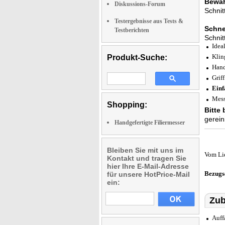
Bewäh
Diskussions-Forum
Schnitt
Testergebnisse aus Tests &
Schnei
Testberichten
Schnit
Idea
Klin
Produkt-Suche:
Hand
Grif
Einf
Mess
Shopping:
Bitte
gerein
Handgefertigte Filiermesser
Bleiben Sie mit uns im
Vom Li
Kontakt und tragen Sie
hier Ihre E-Mail-Adresse
Bezugs
für unsere HotPrice-Mail
ein:
Zub
Auff