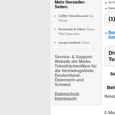
Mehr Hersteller-
2er-
Seiten:
Univ
Löffler Schneidewaren Co.
(1
Messer
Rosenstein & Söhne
Wasser
Bed
Filter Kartuschen
Ges
newgen medicals
Uhren
Di
Service- & Support-
To
Website der Marke
TokioKitchenWare für
die Vertriebsgebiete
Se
Deutschland,
Österreich und
Schweiz
Bei
Datenschutz
Benut
Impressum
E-Mai