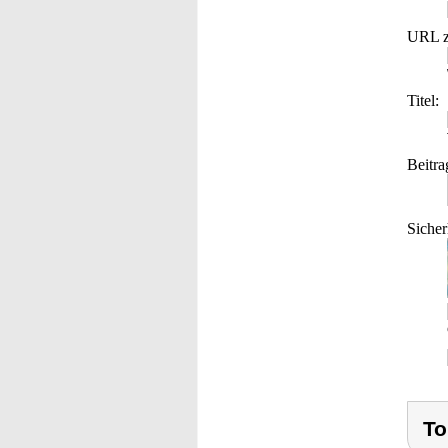
URL z
Titel:
Beitra
Sicher
To