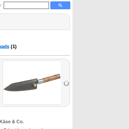
:
oads
(1)
 Käse & Co.