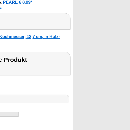
PEARL € 8,99*
e
:
*
ochmesser, 12,7 cm, in Holz-
e Produkt