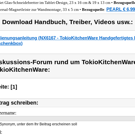
Set Glas-Schneidebretter im Tablet-Design, 23 x 16 cm & 19 x 13 cm •
Bezugsquell
PEARL € 6,99
ersal-Magnetleiste zur Wandmontage, 33 x 5 cm •
Bezugsquelle
:
) Download Handbuch, Treiber, Videos usw.:
ienungsanleitung (NX6167 - TokioKitchenWare Handgefertigtes K
chenkbox)
skussions-Forum rund um TokioKitchenWar
kioKitchenWare:
ite: [1]
trag schreiben:
zername:
Synonym, unter dem Ihr Beitrag erscheinen soll
l: