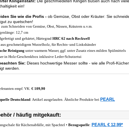
rter Klingenstahl
:
Die geschmiedeten Klingen büßen auch nach vie
haltigkeit ein!
den Sie wie die Profis -
ob Gemüse, Obst oder Kräuter: Sie schneide
tgut zu quetschen!
l zum Schneiden von Gemüse, Obst, Nüssen, Kräutern u.v.m.
genlänge: 12,7 cm
gefertigt und gehärtet, Härtegrad
HRC 62 nach Rockwell
f aus geschmeidigem Wurzelholz, für Rechts- und Linkshänder
ache Reinigung
unter warmem Wasser, ggf. unter Zusatz eines milden Spülmittels
er in Holz-Geschenkbox inklusive Leder-Schutzetui
 beachten Sie:
Dieses hochwertige Messer sollte - wie alle Profi-Küche
igt werden.
eferanten empf. VK:
€ 109,90
PEARL
quelle
Deutschland
: Artikel ausgelaufen. Ähnliche Produkte bei
ehör / häufig mitgekauft:
PEARL € 12,99*
angschale für Küchenabfälle, mit Spachtel •
Bezugsquelle
: