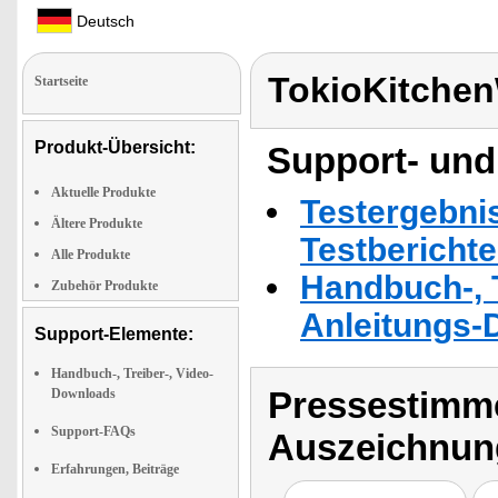
Deutsch
TokioKitche
Startseite
Produkt-Übersicht:
Support- und
Aktuelle Produkte
Testergebni
Ältere Produkte
Testbericht
Alle Produkte
Handbuch-, T
Zubehör Produkte
Anleitungs-
Support-Elemente:
Handbuch-, Treiber-, Video-
Pressestimme
Downloads
Support-FAQs
Auszeichnun
Erfahrungen, Beiträge