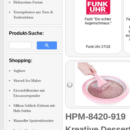
Diskussions-Forum
Testergebnisse aus Tests &
Testberichten
Fazit: "Ein echter
Fa
Augenschmaus."
Produkt-Suche:
au
W
Funk Uhr 27/18
P
Shopping:
Joghurt
Shaved-Ice-Maker
Eiswürfelbereiter mit
Eiswasserspender
Silikon Schleck-Eisform mit
Holz-Stielen
HPM-8420-91
Manueller Speiseeisbereiter
Kreative Desser