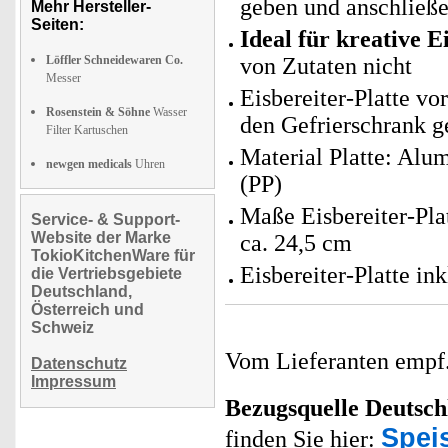
geben und anschließ
Mehr Hersteller-
Seiten:
Ideal für kreative E
Löffler Schneidewaren Co.
von Zutaten nicht
Messer
Eisbereiter-Platte vo
Rosenstein & Söhne
Wasser
den Gefrierschrank 
Filter Kartuschen
Material Platte: Alu
newgen medicals
Uhren
(PP)
Maße Eisbereiter-Plat
Service- & Support-
Website der Marke
ca. 24,5 cm
TokioKitchenWare für
Eisbereiter-Platte i
die Vertriebsgebiete
Deutschland,
Österreich und
Schweiz
Vom Lieferanten emp
Datenschutz
Impressum
Bezugsquelle
Deutsch
Speis
finden Sie hier: