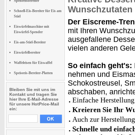
Speiseeisbereiter
Wunschzutaten 
Schnell-Eis-Bereiter für Eis am
Stiel
Der Eiscreme-Tren
Eiswürfelmaschine mit
mit Ihren Wunschzut
Eiswürfel-Spender
ausgefallene Desse
Eis-am-Stiel-Bereiter
vielen anderen Gel
Eiswürfelbereiter
Waffeleisen für Eiswaffel
So einfach geht's:
nehmen und Eismas
Speiseeis-Bereiter-Platten
Schokostreusel, Sma
Bleiben Sie mit uns im
abschaben, anricht
Kontakt und tragen Sie
Einfache Herstellung
hier Ihre E-Mail-Adresse
für unsere HotPrice-Mail
Kreieren Sie Ihr W
ein:
Auch zur Herstellung
Schnelle und einfac