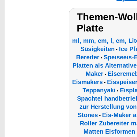
Themen-Wolk
Platte
ml, mm, cm, l, cm, Li
Süsigkeiten
Ice P
•
Bereiter
Speiseeis-B
•
Platten als Alternati
Maker
Eiscremeb
•
Eismakers
Eisspeisen
•
Teppanyaki
Eispl
•
Spachtel handbetrie
zur Herstellung von
Stones
Eis-Maker a
•
Roller Zubereiter m
Matten Eisformen 