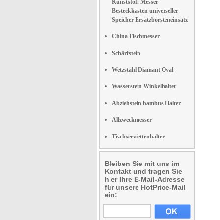
Kunststoff Messer
Besteckkasten universeller
Speicher Ersatzborsteneinsatz
China Fischmesser
Schärfstein
Wetzstahl Diamant Oval
Wasserstein Winkelhalter
Abziehstein bambus Halter
Allzweckmesser
Tischserviettenhalter
Bleiben Sie mit uns im
Kontakt und tragen Sie
hier Ihre E-Mail-Adresse
für unsere HotPrice-Mail
ein: