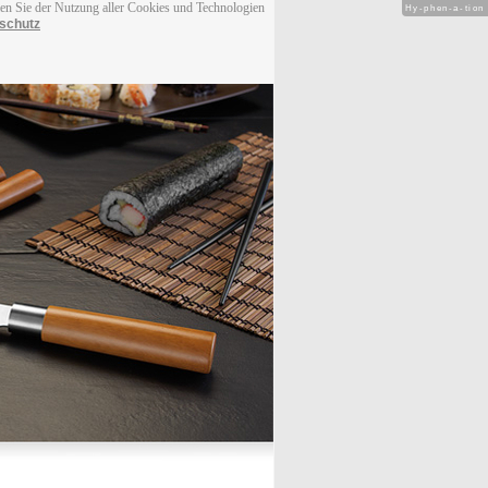
men Sie der Nutzung aller Cookies und Technologien
Hy-phen-a-tion
schutz