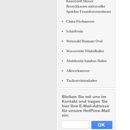
Kunststoff Messer
Besteckkasten universeller
Speicher Ersatzborsteneinsatz
China Fischmesser
Schärfstein
Wetzstahl Diamant Oval
Wasserstein Winkelhalter
Abziehstein bambus Halter
Allzweckmesser
Tischserviettenhalter
Bleiben Sie mit uns im
Kontakt und tragen Sie
hier Ihre E-Mail-Adresse
für unsere HotPrice-Mail
ein: