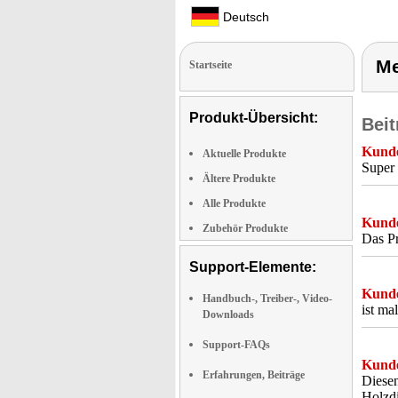
Deutsch
Me
Startseite
Produkt-Übersicht:
Beit
Kunde
Aktuelle Produkte
Super 
Ältere Produkte
Alle Produkte
Kunde
Zubehör Produkte
Das P
Support-Elemente:
Kunde
Handbuch-, Treiber-, Video-
ist ma
Downloads
Support-FAQs
Kunde
Erfahrungen, Beiträge
Diesen
Holzdi