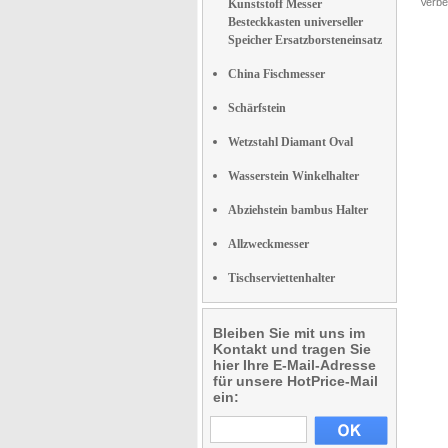
Verbe
Kunststoff Messer
Besteckkasten universeller
Speicher Ersatzborsteneinsatz
China Fischmesser
Schärfstein
Wetzstahl Diamant Oval
Wasserstein Winkelhalter
Abziehstein bambus Halter
Allzweckmesser
Tischserviettenhalter
Bleiben Sie mit uns im
Kontakt und tragen Sie
hier Ihre E-Mail-Adresse
für unsere HotPrice-Mail
ein: