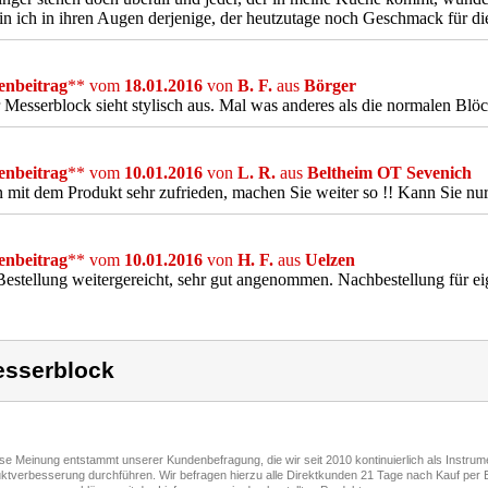
n ich in ihren Augen derjenige, der heutzutage noch Geschmack für di
nbeitrag
** vom
18.01.2016
von
B. F.
aus
Börger
 Messerblock sieht stylisch aus. Mal was anderes als die normalen Blö
nbeitrag
** vom
10.01.2016
von
L. R.
aus
Beltheim OT Sevenich
n mit dem Produkt sehr zufrieden, machen Sie weiter so !! Kann Sie nu
nbeitrag
** vom
10.01.2016
von
H. F.
aus
Uelzen
Bestellung weitergereicht, sehr gut angenommen. Nachbestellung für e
sserblock
ese Meinung entstammt unserer Kundenbefragung, die wir seit 2010 kontinuierlich als Instru
ktverbesserung durchführen. Wir befragen hierzu alle Direktkunden 21 Tage nach Kauf per E