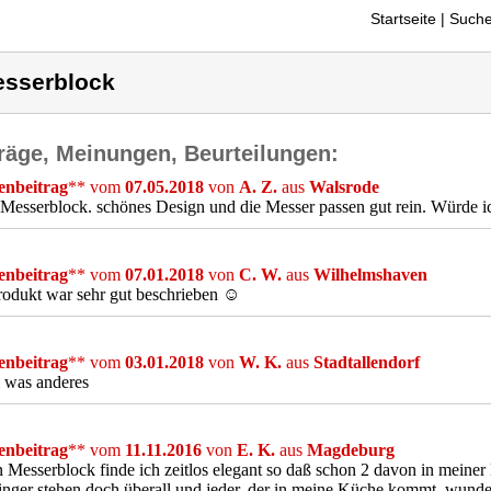
Startseite
| Suche
sserblock
räge, Meinungen, Beurteilungen:
nbeitrag
** vom
07.05.2018
von
A. Z.
aus
Walsrode
Messerblock. schönes Design und die Messer passen gut rein. Würde ic
nbeitrag
** vom
07.01.2018
von
C. W.
aus
Wilhelmshaven
rodukt war sehr gut beschrieben ☺
nbeitrag
** vom
03.01.2018
von
W. K.
aus
Stadtallendorf
l was anderes
nbeitrag
** vom
11.11.2016
von
E. K.
aus
Magdeburg
 Messerblock finde ich zeitlos elegant so daß schon 2 davon in meiner
nger stehen doch überall und jeder, der in meine Küche kommt, wunder