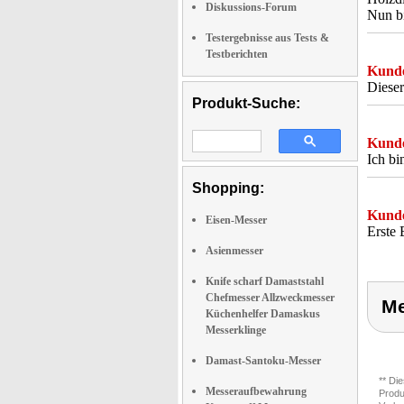
Diskussions-Forum
Nun bi
Testergebnisse aus Tests &
Testberichten
Kunde
Dieser
Produkt-Suche:
Kunde
Ich bi
Shopping:
Kunde
Eisen-Messer
Erste 
Asienmesser
Knife scharf Damaststahl
Chefmesser Allzweckmesser
Me
Küchenhelfer Damaskus
Messerklinge
Damast-Santoku-Messer
** Di
Messeraufbewahrung
Produ