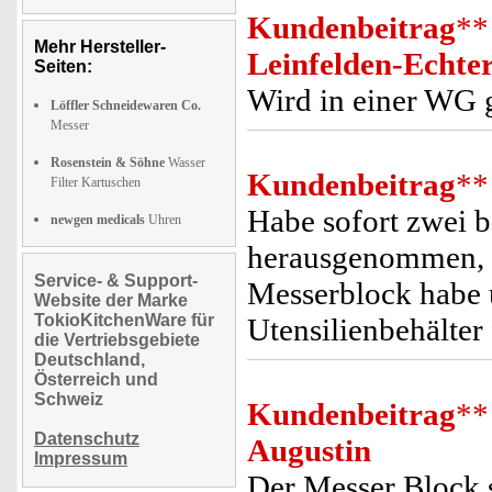
Kundenbeitrag
**
Mehr Hersteller-
Leinfelden-Echte
Seiten:
Wird in einer WG g
Löffler Schneidewaren Co.
Messer
Rosenstein & Söhne
Wasser
Kundenbeitrag
**
Filter Kartuschen
Habe sofort zwei b
newgen medicals
Uhren
herausgenommen, so
Service- & Support-
Messerblock habe 
Website der Marke
TokioKitchenWare für
Utensilienbehälter
die Vertriebsgebiete
Deutschland,
Österreich und
Schweiz
Kundenbeitrag
**
Datenschutz
Augustin
Impressum
Der Messer Block s