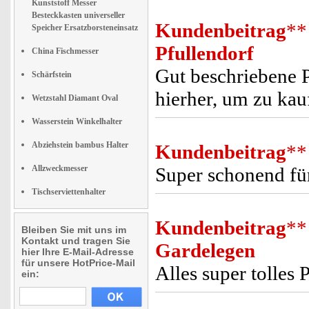
Kunststoff Messer
Besteckkasten universeller
Kundenbeitrag
**
Speicher Ersatzborsteneinsatz
Pfullendorf
China Fischmesser
Gut beschriebene 
Schärfstein
hierher, um zu kau
Wetzstahl Diamant Oval
Wasserstein Winkelhalter
Abziehstein bambus Halter
Kundenbeitrag
**
Allzweckmesser
Super schonend für
Tischserviettenhalter
Kundenbeitrag
**
Bleiben Sie mit uns im
Kontakt und tragen Sie
Gardelegen
hier Ihre E-Mail-Adresse
für unsere HotPrice-Mail
Alles super tolles
ein: