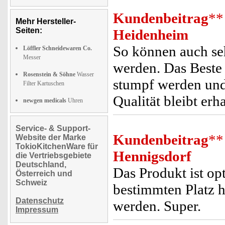
Kundenbeitrag
**
Mehr Hersteller-
Seiten:
Heidenheim
So können auch s
Löffler Schneidewaren Co.
Messer
werden. Das Beste 
Rosenstein & Söhne
Wasser
stumpf werden und
Filter Kartuschen
Qualität bleibt erha
newgen medicals
Uhren
Service- & Support-
Kundenbeitrag
**
Website der Marke
TokioKitchenWare für
Hennigsdorf
die Vertriebsgebiete
Deutschland,
Das Produkt ist opt
Österreich und
Schweiz
bestimmten Platz h
Datenschutz
werden. Super.
Impressum