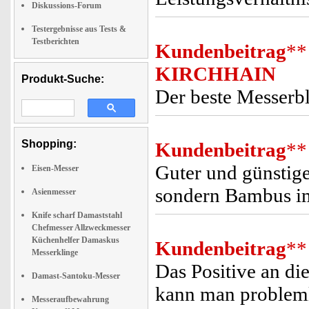
Diskussions-Forum
Testergebnisse aus Tests &
Testberichten
Kundenbeitrag
**
KIRCHHAIN
Produkt-Suche:
Der beste Messerbl
Shopping:
Kundenbeitrag
**
Guter und günstige
Eisen-Messer
sondern Bambus im
Asienmesser
Knife scharf Damaststahl
Chefmesser Allzweckmesser
Küchenhelfer Damaskus
Kundenbeitrag
**
Messerklinge
Das Positive an di
Damast-Santoku-Messer
kann man probleml
Messeraufbewahrung