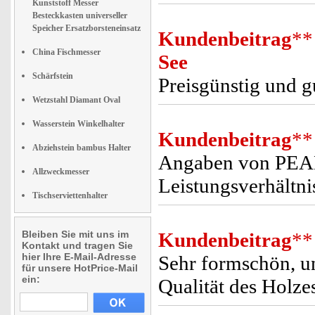
Kunststoff Messer
Besteckkasten universeller
Speicher Ersatzborsteneinsatz
Kundenbeitrag
**
China Fischmesser
See
Schärfstein
Preisgünstig und g
Wetzstahl Diamant Oval
Wasserstein Winkelhalter
Kundenbeitrag
**
Abziehstein bambus Halter
Angaben von PEARL
Allzweckmesser
Leistungsverhältni
Tischserviettenhalter
Bleiben Sie mit uns im
Kundenbeitrag
**
Kontakt und tragen Sie
hier Ihre E-Mail-Adresse
Sehr formschön, un
für unsere HotPrice-Mail
ein:
Qualität des Holze