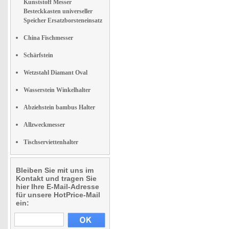
Kunststoff Messer
Besteckkasten universeller
Speicher Ersatzborsteneinsatz
China Fischmesser
Schärfstein
Wetzstahl Diamant Oval
Wasserstein Winkelhalter
Abziehstein bambus Halter
Allzweckmesser
Tischserviettenhalter
Bleiben Sie mit uns im
Kontakt und tragen Sie
hier Ihre E-Mail-Adresse
für unsere HotPrice-Mail
ein: