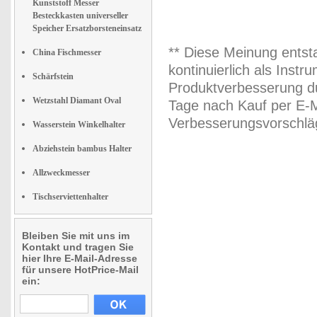
Kunststoff Messer
Besteckkasten universeller
Speicher Ersatzborsteneinsatz
** Diese Meinung entst
China Fischmesser
kontinuierlich als Inst
Schärfstein
Produktverbesserung du
Wetzstahl Diamant Oval
Tage nach Kauf per E-M
Verbesserungsvorschläg
Wasserstein Winkelhalter
Abziehstein bambus Halter
Allzweckmesser
Tischserviettenhalter
Bleiben Sie mit uns im
Kontakt und tragen Sie
hier Ihre E-Mail-Adresse
für unsere HotPrice-Mail
ein: