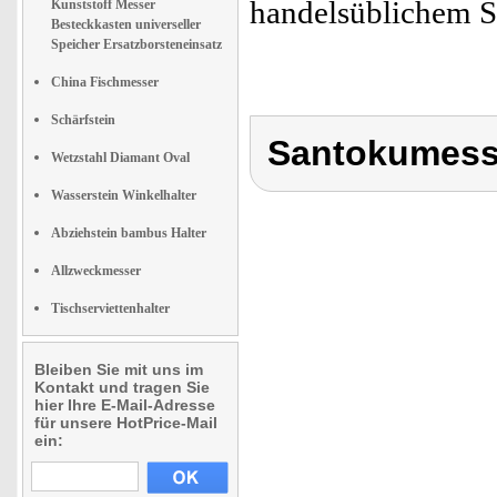
handelsüblichem S
Kunststoff Messer
Besteckkasten universeller
Speicher Ersatzborsteneinsatz
China Fischmesser
Schärfstein
Santokumess
Wetzstahl Diamant Oval
Wasserstein Winkelhalter
Abziehstein bambus Halter
Allzweckmesser
Tischserviettenhalter
Bleiben Sie mit uns im
Kontakt und tragen Sie
hier Ihre E-Mail-Adresse
für unsere HotPrice-Mail
ein: