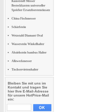
Kunststoff Messer
Besteckkasten universeller
Speicher Ersatzborsteneinsatz
China Fischmesser
Schärfstein
Wetzstahl Diamant Oval
Wasserstein Winkelhalter
Abziehstein bambus Halter
Allzweckmesser
Tischserviettenhalter
Bleiben Sie mit uns im
Kontakt und tragen Sie
hier Ihre E-Mail-Adresse
für unsere HotPrice-Mail
ein: