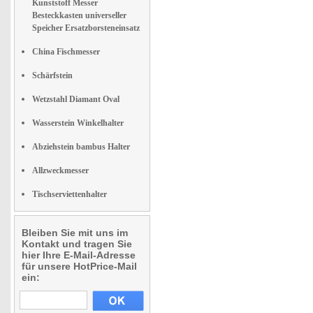
Kunststoff Messer
Besteckkasten universeller
Speicher Ersatzborsteneinsatz
China Fischmesser
Schärfstein
Wetzstahl Diamant Oval
Wasserstein Winkelhalter
Abziehstein bambus Halter
Allzweckmesser
Tischserviettenhalter
Bleiben Sie mit uns im
Kontakt und tragen Sie
hier Ihre E-Mail-Adresse
für unsere HotPrice-Mail
ein: