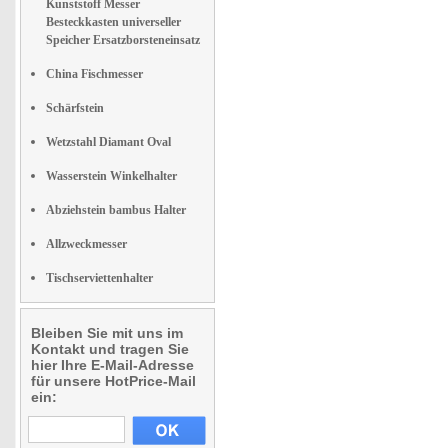
Kunststoff Messer
Besteckkasten universeller
Speicher Ersatzborsteneinsatz
China Fischmesser
Schärfstein
Wetzstahl Diamant Oval
Wasserstein Winkelhalter
Abziehstein bambus Halter
Allzweckmesser
Tischserviettenhalter
Bleiben Sie mit uns im
Kontakt und tragen Sie
hier Ihre E-Mail-Adresse
für unsere HotPrice-Mail
ein: