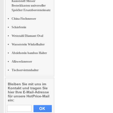
Kunststoff Messer
Besteckkasten universeller
Speicher Ersatzborsteneinsatz
China Fischmesser
Schärfstein
Wetzstahl Diamant Oval
Wasserstein Winkelhalter
Abziehstein bambus Halter
Allzweckmesser
Tischserviettenhalter
Bleiben Sie mit uns im
Kontakt und tragen Sie
hier Ihre E-Mail-Adresse
für unsere HotPrice-Mail
ein: