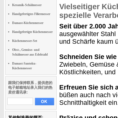
Vielseitiger Kü
Keramik-Schälmesser
spezielle Verarb
Handgefertigtes Filiermesser
Damast-Küchenmesser
Seit über 2.000 Ja
Handgefertigte Küchenmesser
ausgewählter Stah
und Schärfe kaum üb
Küchenmesser-Set
Obst-, Gemüse- und
Schälmesser aus Edelstahl
Schneiden Sie wie 
Zwiebeln, Gemüse &
Damast-Santoku-
Küchenmesser
Köstlichkeiten, un
跟我们保持联系，提供您的
Erfreuen Sie sich 
电子邮箱地址录入我们的热
卖价通讯录:
büßen auch nach v
Schnitthaltigkeit ein
Präzise und schone
其他制造商的网页: