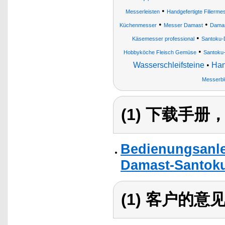
•
Messerleisten
Handgefertigte Filierme
•
•
Küchenmesser
Messer Damast
Damas
•
Käsemesser professional
Santoku
•
Hobbyköche Fleisch Gemüse
Santoku
Wasserschleifsteine
•
Han
Messerbl
(1) 下载手
Bedienungsanle
Damast-Santok
(1) 客户的意