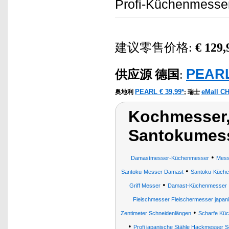
Profi-Küchenmesser 
建议零售价格:
€ 129,
PEARL
供应源
德国
:
PEARL € 39,99*
eMall CH
奥地利
;
瑞士
Kochmesser,
Santokumes
•
Damastmesser-Küchenmesser
Mess
•
Santoku-Messer Damast
Santoku-Küch
•
Griff Messer
Damast-Küchenmesser
Fleischmesser Fleischermesser jap
•
Zentimeter Schneidenlängen
Scharfe Kü
•
Profi japanische Stähle Hackmesser S