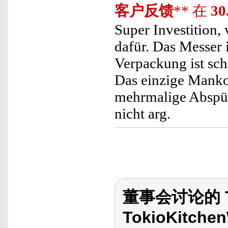
客户反馈
** 在
30
Super Investition, 
dafür. Das Messer i
Verpackung ist schi
Das einzige Manko i
mehrmalige Abspül
nicht arg.
董事会讨论的 To
TokioKitche