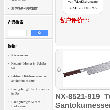
von TokioKitchenware
liegen perfekt in der Hand,
BESTE JAHRE 07/20
测试结果和测试报告
schneiden auch nach
längerem Gebrauch enorm
scharf und machen das
客户评价**:
Kochen zum reinsten
产品搜索:
Vergnügen."
Getestet wurde das Set NX-
8523.
购物:
Küchenmesser
Keramik-Messer & -Schäler-
Set
Edelstahl-Küchenmesser-Set,
antihaftbeschichtet
Handgefertigte Küchenmesser
im Set
NX-8521-919
T
Handgefertigte Küchen-
Santokumesser
Hackmesser