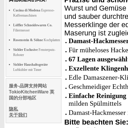
Wurst und Gemüse w
Cucina di Modena
Espresso-
und sauber durchtre
Kaffeemaschinen
Messerklinge der e
Löffler Schneidewaren Co.
Filiermesser
Maserung ist zuglei
Damast-Hackmesser
Rosenstein & Söhne
Kochplatten
Für müheloses Hacke
Sichler Exclusive
Fensterputz-
Roboter
67 Lagen ausgewähl
Sichler Haushaltsgeräte
Exzellente Klingenh
Luftkühler mit Timer
Edle Damaszener-Kl
Geschmeidiger Echtho
服务-品牌支持网站
TokioKitchenWare 英
Einfache Reinigung
国的分部地区
milden Spülmittels
隐私
Damast-Hackmesser i
关于我们
Bitte beachten Sie